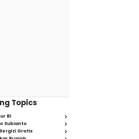
ng Topics
ur BI
o Subianto
ergizi Gratis
ukar Rupiah