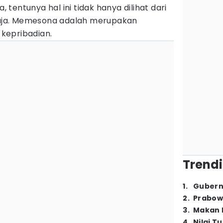
, tentunya hal ini tidak hanya dilihat dari
 saja. Memesona adalah merupakan
kepribadian.
Trendi
1
.
Gubern
2
.
Prabow
3
.
Makan B
4
.
Nilai T