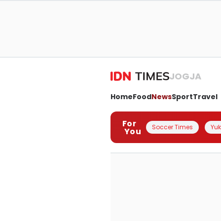
JOGJA
Home
Food
News
Sport
Travel
For
Soccer Times
Yuk 
You