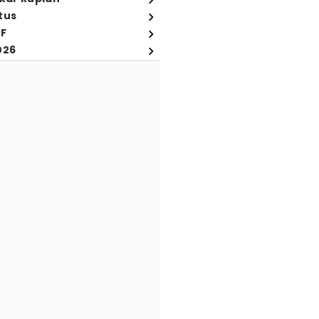
tus
FF
026