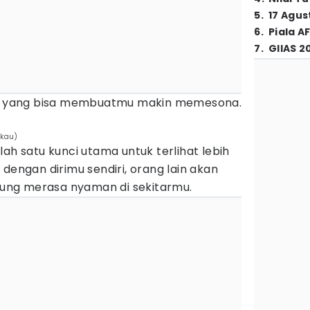
5
.
17 Agus
6
.
Piala A
7
.
GIIAS 2
yang bisa membuatmu makin memesona.
ukau)
ah satu kunci utama untuk terlihat lebih
dengan dirimu sendiri, orang lain akan
ung merasa nyaman di sekitarmu.