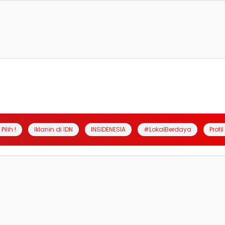
Pilih !
Iklanin di IDN
INSIDENESIA
#LokalBerdaya
Profi