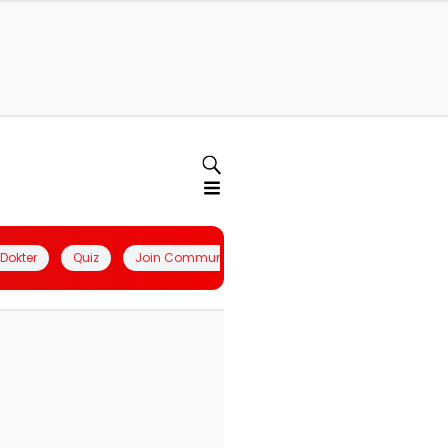
l Dokter
Quiz
Join Community