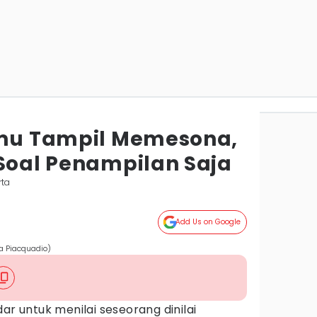
amu Tampil Memesona,
 Soal Penampilan Saja
rta
Add Us on Google
a Piacquadio)
ar untuk menilai seseorang dinilai