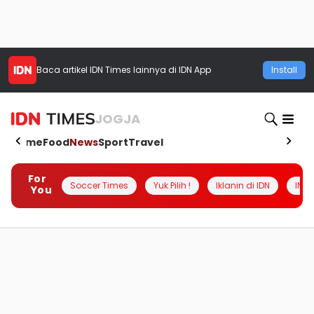
Baca artikel
IDN Times
lainnya di IDN App
Install
JOGJA
Home
Food
News
Sport
Travel
For
Soccer Times
Yuk Pilih !
Iklanin di IDN
INSI
You