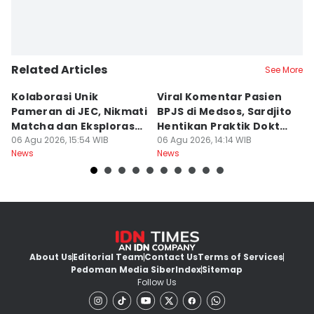
Related Articles
See More
Kolaborasi Unik
Viral Komentar Pasien
C
Pameran di JEC, Nikmati
BPJS di Medsos, Sardjito
S
Matcha dan Eksplorasi
Hentikan Praktik Dokter
D
Furnitur
06 Agu 2026, 15:54 WIB
PPDS
06 Agu 2026, 14:14 WIB
B
06
News
News
Ne
About Us
Editorial Team
Contact Us
Terms of Services
Pedoman Media Siber
Index
Sitemap
Follow Us