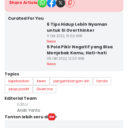
Share Article
Curated For You
6 Tips Hidup Lebih Nyaman
untuk Si Overthinker
11 Okt 2022, 15:50 WIB
News
5 Pola Pikir Negatif yang Bisa
Menjebak Kamu, Hati-hati
05 Okt 2022, 12:00 WIB
News
Topics
kepribadian
keren
pengembangan diri
tanda
sikap positif
Divert me
Editorial Team
Editor
Andri Yanto
Tonton lebih seru di