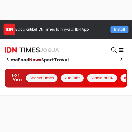
Baca artikel
IDN Times
lainnya di IDN App
Install
JOGJA
Home
Food
News
Sport
Travel
For
Soccer Times
Yuk Pilih !
Iklanin di IDN
INSI
You