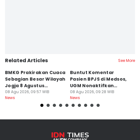
Related Articles
See More
BMKG Prakirakan Cuaca
Buntut Komentar
Sr
Sebagian Besar Wilayah
Pasien BPJS di Medsos,
Ti
Jogja 8 Agustus
UGM Nonaktifkan
P
Berawan
08 Agu 2026, 09:57 WIB
Dokter PPDS
08 Agu 2026, 09:28 WIB
J
08
News
News
Ne