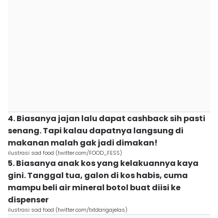
4. Biasanya jajan lalu dapat cashback sih pasti
senang. Tapi kalau dapatnya langsung di
makanan malah gak jadi dimakan!
ilustrasi sad food (twitter.com/FOOD_FESS)
5. Biasanya anak kos yang kelakuannya kaya
gini. Tanggal tua, galon di kos habis, cuma
mampu beli air mineral botol buat diisi ke
dispenser
ilustrasi sad food (twitter.com/txtdarigajelas)