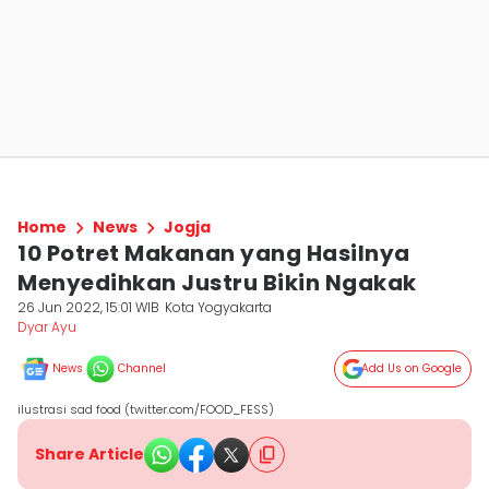
Home
News
Jogja
10 Potret Makanan yang Hasilnya
Menyedihkan Justru Bikin Ngakak
26 Jun 2022, 15:01 WIB
Kota Yogyakarta
Dyar Ayu
News
Channel
Add Us on Google
ilustrasi sad food (twitter.com/FOOD_FESS)
Share Article