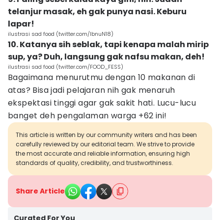
telanjur masak, eh gak punya nasi. Keburu
lapar!
ilustrasi sad food (twitter.com/IbnuN18)
10. Katanya sih seblak, tapi kenapa malah mirip
sup, ya? Duh, langsung gak nafsu makan, deh!
ilustrasi sad food (twitter.com/FOOD_FESS)
Bagaimana menurutmu dengan 10 makanan di
atas? Bisa jadi pelajaran nih gak menaruh
ekspektasi tinggi agar gak sakit hati. Lucu-lucu
banget deh pengalaman warga +62 ini!
This article is written by our community writers and has been
carefully reviewed by our editorial team. We strive to provide
the most accurate and reliable information, ensuring high
standards of quality, credibility, and trustworthiness.
Share Article
Curated For You