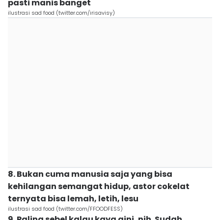
pasti manis banget
ilustrasi sad food (twitter.com/irisavisy)
8. Bukan cuma manusia saja yang bisa
kehilangan semangat hidup, astor cokelat
ternyata bisa lemah, letih, lesu
ilustrasi sad food (twitter.com/FFOODFESS)
9. Paling sebel kalau kaya gini, nih. Sudah