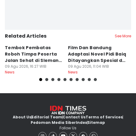
Related Articles
See More
Tembok Pembatas
Film Dan Bandung
P
Roboh Timpa Peserta
Adaptasi Novel Pidi Baiq
W
Jalan Sehat di Sleman,
Ditayangkan Spesial di
D
10 Orang Luka
09 Agu 2026, 16:27 WIB
Jogja
09 Agu 2026, 11:04 WIB
09
News
News
Ne
About Us
Editorial Team
Contact Us
Terms of Services
Pedoman Media Siber
Index
Sitemap
Follow Us