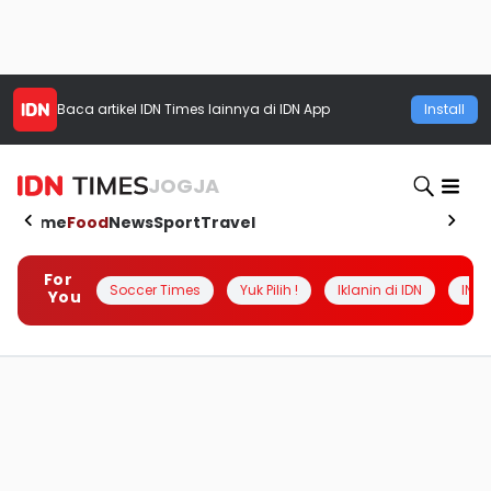
Baca artikel
IDN Times
lainnya di IDN App
Install
JOGJA
Home
Food
News
Sport
Travel
For
Soccer Times
Yuk Pilih !
Iklanin di IDN
INSI
You