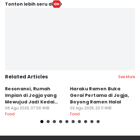
Editor
Tonton lebih seru di
Dyar Ayu
Editor
Paulus Risang
Related Articles
See More
Resonansi, Rumah
Haraku Ramen Buka
6
Impian di Jogja yang
Gerai Pertama di Jogja,
A
Mewujud Jadi Kedai
Boyong Ramen Halal
B
Ramen dan Burger
06 Agu 2026, 07:56 WIB
03 Agu 2026, 20:11 WIB
31
Food
Food
Fo