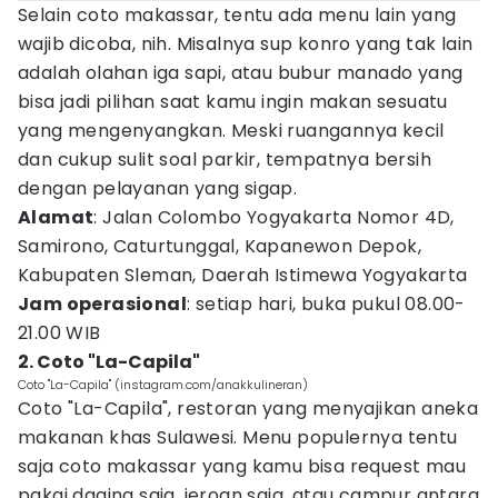
Selain coto makassar, tentu ada menu lain yang
wajib dicoba, nih. Misalnya sup konro yang tak lain
adalah olahan iga sapi, atau bubur manado yang
bisa jadi pilihan saat kamu ingin makan sesuatu
yang mengenyangkan. Meski ruangannya kecil
dan cukup sulit soal parkir, tempatnya bersih
dengan pelayanan yang sigap.
Alamat
: Jalan Colombo Yogyakarta Nomor 4D,
Samirono, Caturtunggal, Kapanewon Depok,
Kabupaten Sleman, Daerah Istimewa Yogyakarta
Jam operasional
: setiap hari, buka pukul 08.00-
21.00 WIB
2. Coto "La-Capila"
Coto "La-Capila" (instagram.com/anakkulineran)
Coto "La-Capila", restoran yang menyajikan aneka
makanan khas Sulawesi. Menu populernya tentu
saja coto makassar yang kamu bisa request mau
pakai daging saja, jeroan saja, atau campur antara