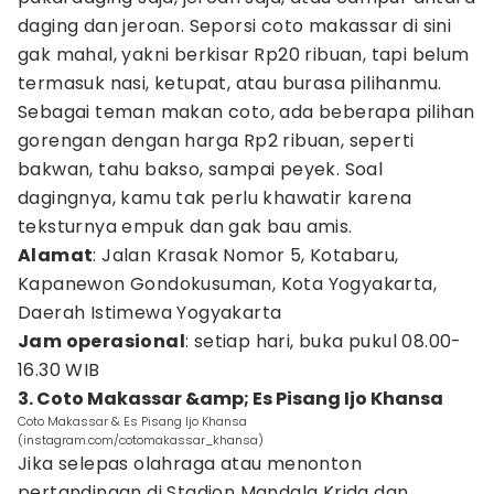
daging dan jeroan. Seporsi coto makassar di sini
gak mahal, yakni berkisar Rp20 ribuan, tapi belum
termasuk nasi, ketupat, atau burasa pilihanmu.
Sebagai teman makan coto, ada beberapa pilihan
gorengan dengan harga Rp2 ribuan, seperti
bakwan, tahu bakso, sampai peyek. Soal
dagingnya, kamu tak perlu khawatir karena
teksturnya empuk dan gak bau amis.
Alamat
: Jalan Krasak Nomor 5, Kotabaru,
Kapanewon Gondokusuman, Kota Yogyakarta,
Daerah Istimewa Yogyakarta
Jam operasional
: setiap hari, buka pukul 08.00-
16.30 WIB
3. Coto Makassar &amp; Es Pisang Ijo Khansa
Coto Makassar & Es Pisang Ijo Khansa
(instagram.com/cotomakassar_khansa)
Jika selepas olahraga atau menonton
pertandingan di Stadion Mandala Krida dan