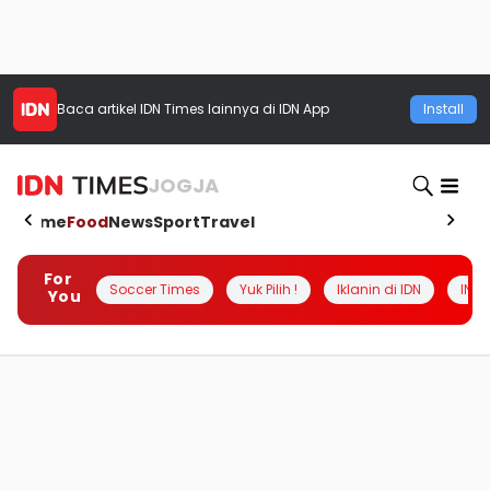
Baca artikel
IDN Times
lainnya di IDN App
Install
JOGJA
Home
Food
News
Sport
Travel
For
Soccer Times
Yuk Pilih !
Iklanin di IDN
INSI
You