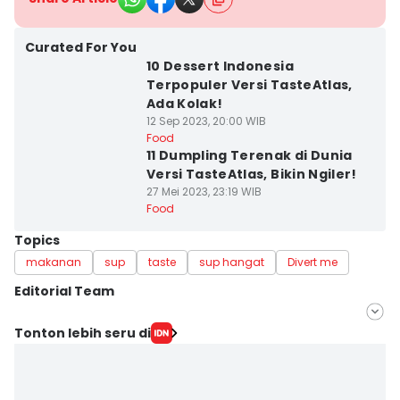
Curated For You
10 Dessert Indonesia
Terpopuler Versi TasteAtlas,
Ada Kolak!
12 Sep 2023, 20:00 WIB
Food
11 Dumpling Terenak di Dunia
Versi TasteAtlas, Bikin Ngiler!
27 Mei 2023, 23:19 WIB
Food
Topics
makanan
sup
taste
sup hangat
Divert me
Editorial Team
Editor
Tonton lebih seru di
Febriana Sintasari
Editor