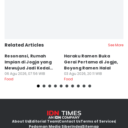
Dyar Ayu
Related Articles
See More
Resonansi, Rumah
Haraku Ramen Buka
6
Impian di Jogja yang
Gerai Pertama di Jogja,
A
Mewujud Jadi Kedai
Boyong Ramen Halal
B
Ramen dan Burger
06 Agu 2026, 07:56 WIB
03 Agu 2026, 20:11 WIB
31
Food
Food
Fo
About Us
Editorial Team
Contact Us
Terms of Services
Pedoman Media Siber
Index
Sitemap