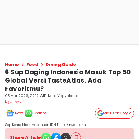
Home
Food
Dining Guide
6 Sup Daging Indonesia Masuk Top 50
Global Versi TasteAtlas, Ada
Favoritmu?
05 Apr 2026, 22:12 WIB
Kota Yogyakarta
Dyar Ayu
News
Channel
Add Us on Google
Sop Konro khas Makassar. IDN Times/Irwan Idris
Share Article