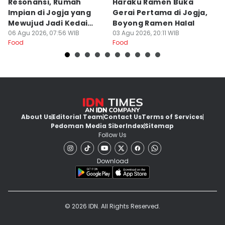
Resonansi, Rumah
Haraku Ramen Buka
6
Impian di Jogja yang
Gerai Pertama di Jogja,
A
Mewujud Jadi Kedai
Boyong Ramen Halal
B
Ramen dan Burger
06 Agu 2026, 07:56 WIB
03 Agu 2026, 20:11 WIB
31
Food
Food
Fo
About Us
Editorial Team
Contact Us
Terms of Services
Pedoman Media Siber
Index
Sitemap
Follow Us
Download
© 2026 IDN. All Rights Reserved.