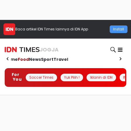
Baca artikel
IDN Times
lainnya di IDN App
Install
JOGJA
Home
Food
News
Sport
Travel
For
Soccer Times
Yuk Pilih !
Iklanin di IDN
INSI
You