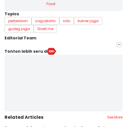
Food
Topics
perbedaan
yogyakarta
solo
kuliner jogja
gudeg jogja
Divert me
Editorial Team
Editor
Tonton lebih seru di
Paulus Risang
Editor
Retno Rahayu
Related Articles
See More