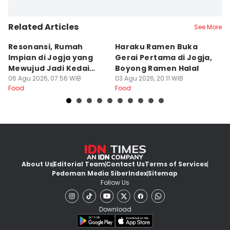
Related Articles
See More
Resonansi, Rumah
Haraku Ramen Buka
6
Impian di Jogja yang
Gerai Pertama di Jogja,
A
Mewujud Jadi Kedai
Boyong Ramen Halal
B
Ramen dan Burger
06 Agu 2026, 07:56 WIB
03 Agu 2026, 20:11 WIB
31
Food
Food
Fo
About Us
Editorial Team
Contact Us
Terms of Services
Pedoman Media Siber
Index
Sitemap
Follow Us
Download