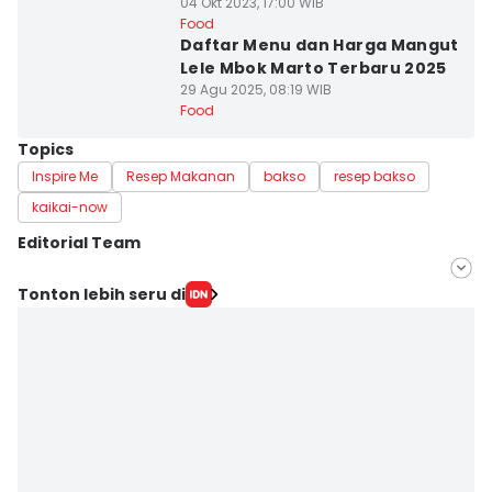
04 Okt 2023, 17:00 WIB
Food
Daftar Menu dan Harga Mangut
Lele Mbok Marto Terbaru 2025
29 Agu 2025, 08:19 WIB
Food
Topics
Inspire Me
Resep Makanan
bakso
resep bakso
kaikai-now
Editorial Team
Editor
Tonton lebih seru di
Mayang Ulfah Narimanda
Editor
Febriana Sintasari