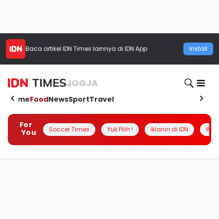
Baca artikel
IDN Times
lainnya di IDN App
Install
JOGJA
Home
Food
News
Sport
Travel
For
Soccer Times
Yuk Pilih !
Iklanin di IDN
INSI
You