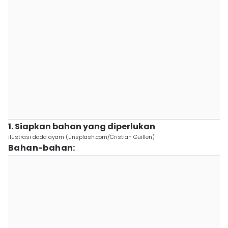
1. Siapkan bahan yang diperlukan
ilustrasi dada ayam (unsplash.com/Cristian Guillen)
Bahan-bahan: