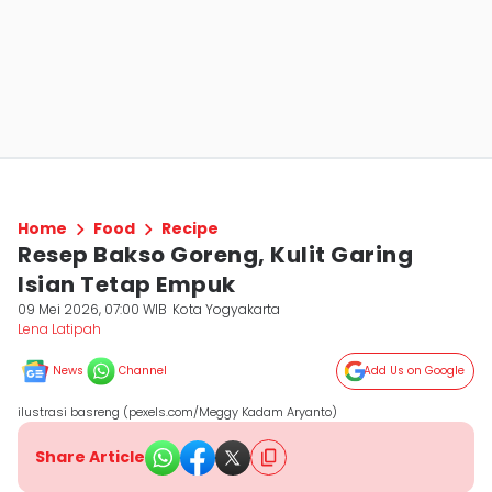
Home
Food
Recipe
Resep Bakso Goreng, Kulit Garing
Isian Tetap Empuk
09 Mei 2026, 07:00 WIB
Kota Yogyakarta
Lena Latipah
News
Channel
Add Us on Google
ilustrasi basreng (pexels.com/Meggy Kadam Aryanto)
Share Article