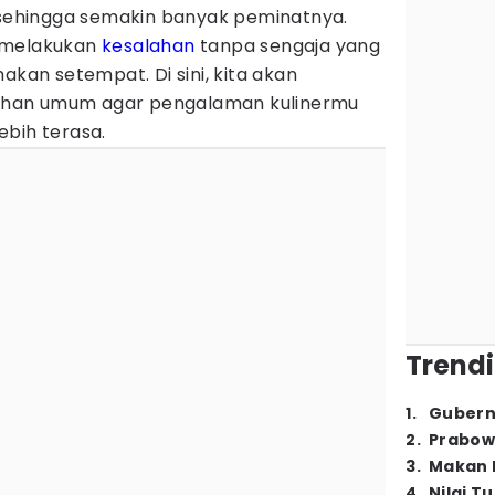
ehingga semakin banyak peminatnya.
 melakukan
kesalahan
tanpa sengaja yang
akan setempat. Di sini, kita akan
han umum agar pengalaman kulinermu
ebih terasa.
Trendi
1
.
Gubern
2
.
Prabow
3
.
Makan B
4
.
Nilai T