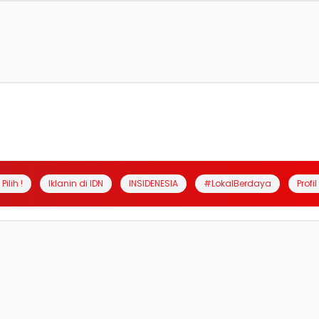
Pilih !
Iklanin di IDN
INSIDENESIA
#LokalBerdaya
Profi