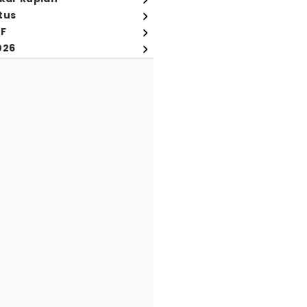
tus
FF
026