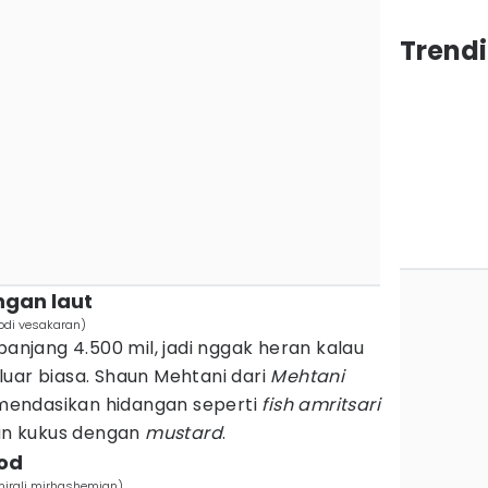
Trend
ngan laut
odi vesakaran)
panjang 4.500 mil, jadi nggak heran kalau
uar biasa. Shaun Mehtani dari
Mehtani
endasikan hidangan seperti
fish amritsari
an kukus dengan
mustard
.
od
mirali mirhashemian)