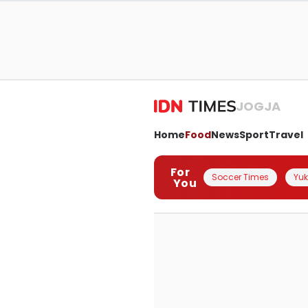
JOGJA
Home
Food
News
Sport
Travel
For
Soccer Times
Yuk 
You