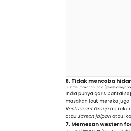
6. Tidak mencoba hida
ilustrasi makanan India (pexels.com/abo
India punya garis pantai se
masakan laut mereka juga l
Restaurant Group
merekom
atau
sarson jalpari
atau ik
7. Memesan western fo
Ilustrasi cheeseburger (unsplash.com/a