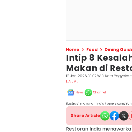
Home
Food
Dining Guid
Intip 8 Kesala
Makan di Rest
12 Jan 2026, 18:07 WIB
Kota Yogyakar
L A L A .
News
Channel
ilustrasi makanan India (pexels.com/Yan
Share Article
Restoran India menawarkan 