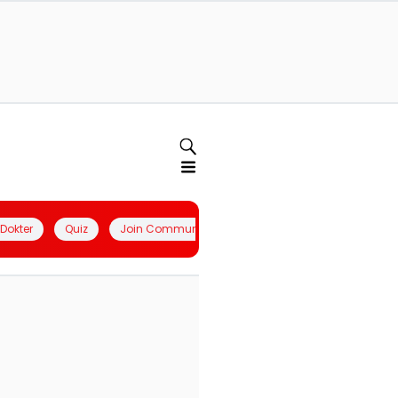
l Dokter
Quiz
Join Community