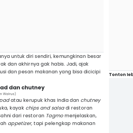
a untuk diri sendiri, kemungkinan besar
ak dan akhirnya gak habis. Jadi, ajak
i dan pesan makanan yang bisa dicicipi
Tonton leb
pad dan chutney
an Walrus)
pad
atau kerupuk khas India dan
chutney
uka, kayak
chips and salsa
di restoran
Sahni dari restoran
Tagmo
menjelaskan,
lah
appetizer,
tapi pelengkap makanan