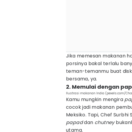
Jika memesan makanan hany
porsinya bakal terlalu bany
teman-temanmu buat diskus
bersama, ya.
2. Memulai dengan pa
Ilustrasi makanan India (pexels.com/Ch
Kamu mungkin mengira
pa
cocok jadi makanan pemb
Meksiko. Tapi, Chef Surbhi 
papad
dan
chutney
bukan
utama.