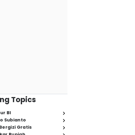
ng Topics
ur BI
o Subianto
ergizi Gratis
ukar Rupiah