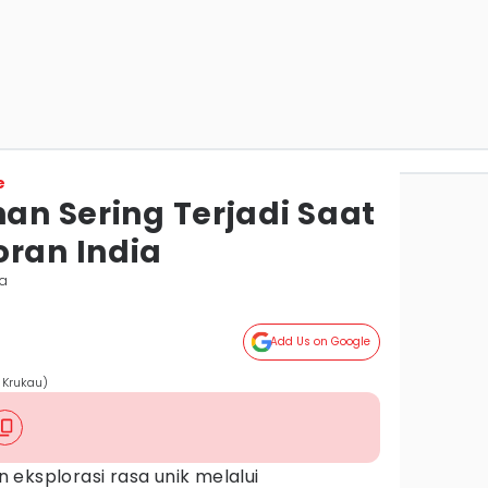
e
han Sering Terjadi Saat
oran India
ta
Add Us on Google
 Krukau)
eksplorasi rasa unik melalui