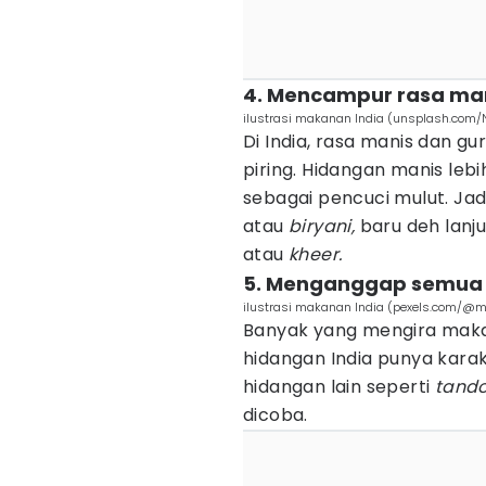
4. Mencampur rasa man
ilustrasi makanan India (unsplash.com
Di India, rasa manis dan g
piring. Hidangan manis le
sebagai pencuci mulut. Jadi
atau
biryani,
baru deh lanj
atau
kheer.
5. Menganggap semua 
ilustrasi makanan India (pexels.com/@m
Banyak yang mengira makan
hidangan India punya karakt
hidangan lain seperti
tando
dicoba.