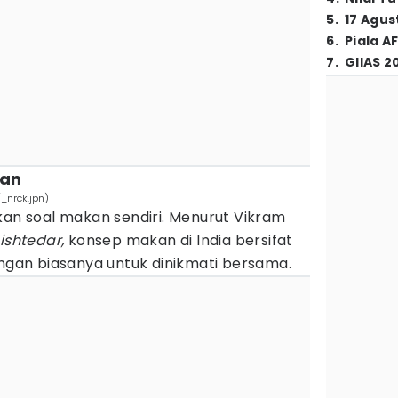
5
.
17 Agus
6
.
Piala A
7
.
GIIAS 2
nan
_nrck.jpn)
kan soal makan sendiri. Menurut Vikram
ishtedar,
konsep makan di India bersifat
angan biasanya untuk dinikmati bersama.