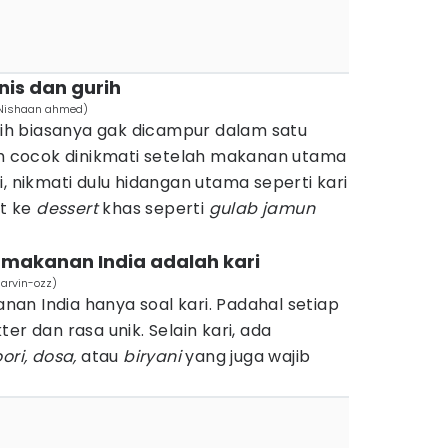
is dan gurih
/Nishaan ahmed)
urih biasanya gak dicampur dalam satu
bih cocok dinikmati setelah makanan utama
, nikmati dulu hidangan utama seperti kari
ut ke
dessert
khas seperti
gulab jamun
makanan India adalah kari
arvin-ozz)
an India hanya soal kari. Padahal setiap
er dan rasa unik. Selain kari, ada
ori,
dosa,
atau
biryani
yang juga wajib