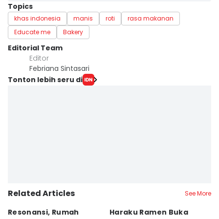
Topics
khas indonesia
manis
roti
rasa makanan
Educate me
Bakery
Editorial Team
Editor
Febriana Sintasari
Tonton lebih seru di
Related Articles
See More
Resonansi, Rumah
Haraku Ramen Buka
6