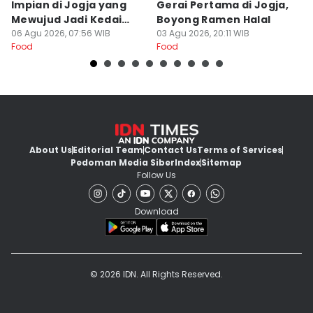
Impian di Jogja yang
Gerai Pertama di Jogja,
A
Mewujud Jadi Kedai
Boyong Ramen Halal
B
Ramen dan Burger
06 Agu 2026, 07:56 WIB
03 Agu 2026, 20:11 WIB
31
Food
Food
Fo
About Us
Editorial Team
Contact Us
Terms of Services
Pedoman Media Siber
Index
Sitemap
Follow Us
Download
© 2026 IDN. All Rights Reserved.