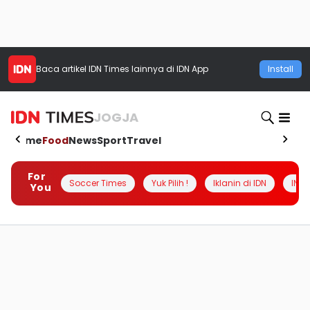
Baca artikel
IDN Times
lainnya di IDN App
Install
JOGJA
Home
Food
News
Sport
Travel
For
Soccer Times
Yuk Pilih !
Iklanin di IDN
INSI
You