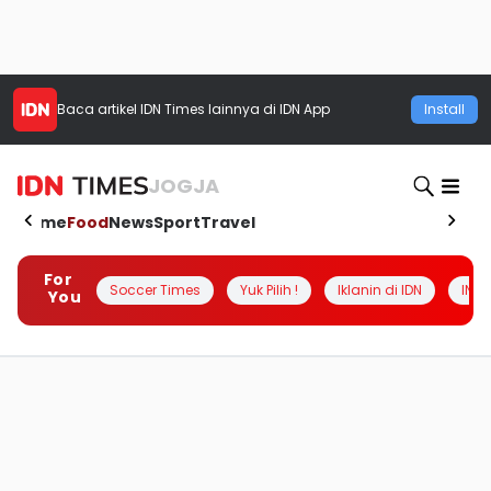
Baca artikel
IDN Times
lainnya di IDN App
Install
JOGJA
Home
Food
News
Sport
Travel
For
Soccer Times
Yuk Pilih !
Iklanin di IDN
INSI
You