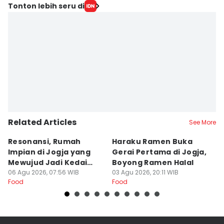
Tonton lebih seru di
Related Articles
See More
Resonansi, Rumah
Haraku Ramen Buka
6
Impian di Jogja yang
Gerai Pertama di Jogja,
A
Mewujud Jadi Kedai
Boyong Ramen Halal
B
Ramen dan Burger
06 Agu 2026, 07:56 WIB
03 Agu 2026, 20:11 WIB
31
Food
Food
Fo