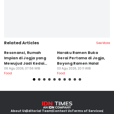
Related Articles
See More
Resonansi, Rumah
Haraku Ramen Buka
6
Impian di Jogja yang
Gerai Pertama di Jogja,
A
Mewujud Jadi Kedai
Boyong Ramen Halal
B
Ramen dan Burger
06 Agu 2026, 07:56 WIB
03 Agu 2026, 20:11 WIB
31
Food
Food
Fo
About Us
Editorial Team
Contact Us
Terms of Services