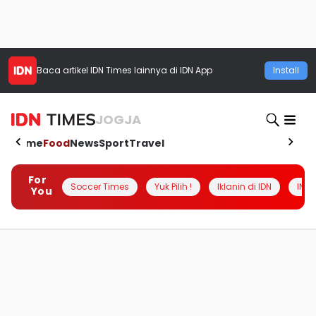
Baca artikel
IDN Times
lainnya di IDN App
Install
JOGJA
Home
Food
News
Sport
Travel
For
Soccer Times
Yuk Pilih !
Iklanin di IDN
INSI
You