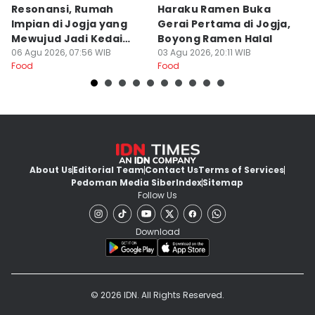
Resonansi, Rumah
Haraku Ramen Buka
6
Impian di Jogja yang
Gerai Pertama di Jogja,
A
Mewujud Jadi Kedai
Boyong Ramen Halal
B
Ramen dan Burger
06 Agu 2026, 07:56 WIB
03 Agu 2026, 20:11 WIB
31
Food
Food
Fo
About Us
Editorial Team
Contact Us
Terms of Services
Pedoman Media Siber
Index
Sitemap
Follow Us
Download
© 2026 IDN. All Rights Reserved.