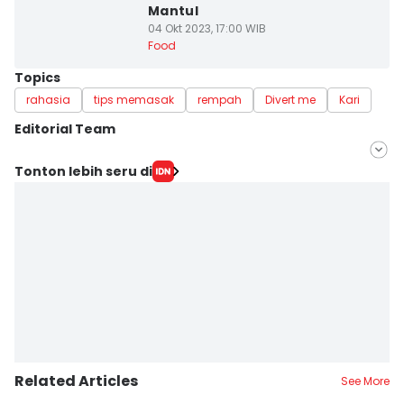
Mantul
04 Okt 2023, 17:00 WIB
Food
Topics
rahasia
tips memasak
rempah
Divert me
Kari
Editorial Team
Editor
Tonton lebih seru di
Febriana Sintasari
Editor
Paulus Risang
Related Articles
See More