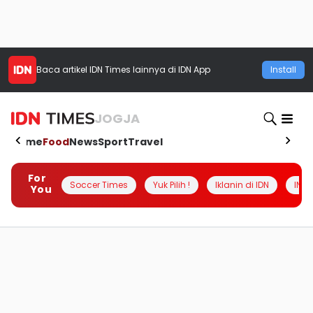
Baca artikel
IDN Times
lainnya di IDN App
Install
JOGJA
Home
Food
News
Sport
Travel
For
Soccer Times
Yuk Pilih !
Iklanin di IDN
INSI
You