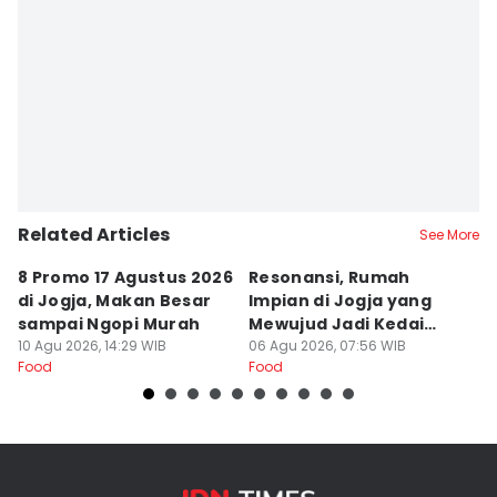
Related Articles
See More
8 Promo 17 Agustus 2026
Resonansi, Rumah
H
di Jogja, Makan Besar
Impian di Jogja yang
G
sampai Ngopi Murah
Mewujud Jadi Kedai
B
10 Agu 2026, 14:29 WIB
Ramen dan Burger
06 Agu 2026, 07:56 WIB
03
Food
Food
Fo