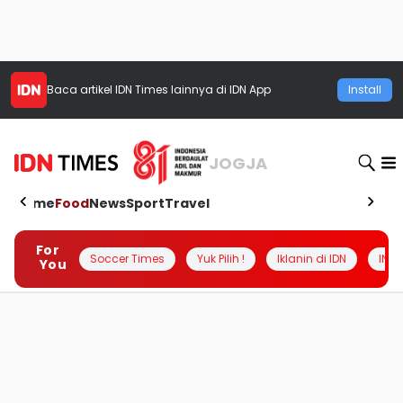
Baca artikel
IDN Times
lainnya di IDN App
Install
JOGJA
Home
Food
News
Sport
Travel
For
Soccer Times
Yuk Pilih !
Iklanin di IDN
INSI
You