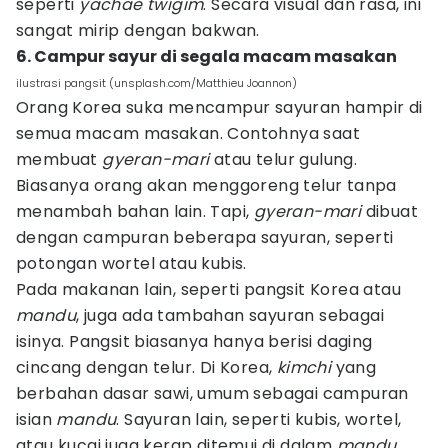
seperti
yachae
twigim
. Secara visual dan rasa, ini
sangat mirip dengan bakwan.
6. Campur sayur di segala macam masakan
ilustrasi pangsit (unsplash.com/Matthieu Joannon)
Orang Korea suka mencampur sayuran hampir di
semua macam masakan. Contohnya saat
membuat
gyeran-mari
atau telur gulung.
Biasanya orang akan menggoreng telur tanpa
menambah bahan lain. Tapi,
gyeran-mari
dibuat
dengan campuran beberapa sayuran, seperti
potongan wortel atau kubis.
Pada makanan lain, seperti pangsit Korea atau
mandu
, juga ada tambahan sayuran sebagai
isinya. Pangsit biasanya hanya berisi daging
cincang dengan telur. Di Korea,
kimchi
yang
berbahan dasar sawi, umum sebagai campuran
isian
mandu
. Sayuran lain, seperti kubis, wortel,
atau kucai juga kerap ditemui di dalam
mandu
.