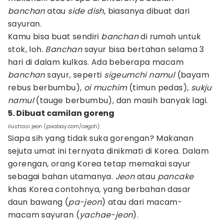
banchan
atau
side
dish
, biasanya dibuat dari
sayuran.
Kamu bisa buat sendiri
banchan
di rumah untuk
stok, loh.
Banchan
sayur bisa bertahan selama 3
hari di dalam kulkas. Ada beberapa macam
banchan
sayur, seperti
sigeumchi namul
(bayam
rebus berbumbu),
oi muchim
(timun pedas),
sukju
namul
(tauge berbumbu), dan masih banyak lagi.
5. Dibuat camilan goreng
ilustrasi jeon (pixabay.com/cegoh)
Siapa sih yang tidak suka gorengan? Makanan
sejuta umat ini ternyata dinikmati di Korea. Dalam
gorengan, orang Korea tetap memakai sayur
sebagai bahan utamanya.
Jeon
atau
pancake
khas Korea contohnya, yang berbahan dasar
daun bawang (
pa-jeon
) atau dari macam-
macam sayuran (
yachae-jeon
).