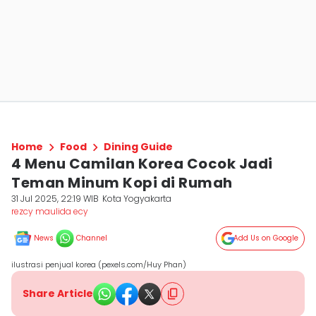
Home
Food
Dining Guide
4 Menu Camilan Korea Cocok Jadi
Teman Minum Kopi di Rumah
31 Jul 2025, 22:19 WIB
Kota Yogyakarta
rezcy maulida ecy
News
Channel
Add Us on Google
ilustrasi penjual korea (pexels.com/Huy Phan)
Share Article