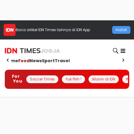
Baca artikel
IDN Times
lainnya di IDN App
Install
JOGJA
Home
Food
News
Sport
Travel
For
Soccer Times
Yuk Pilih !
Iklanin di IDN
INSI
You