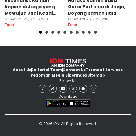
Resonansi, Rumah
Haraku Ramen Buka
6
Impian di Jogja yang
Gerai Pertama di Jogja,
A
Mewujud Jadi Kedai
Boyong Ramen Halal
B
Ramen dan Burger
06 Agu 2026, 07:56 WIB
03 Agu 2026, 20:11 WIB
31
Food
Food
Fo
About Us
Editorial Team
Contact Us
Terms of Services
Pedoman Media Siber
Index
Sitemap
Follow Us
Download
© 2026 IDN. All Rights Reserved.