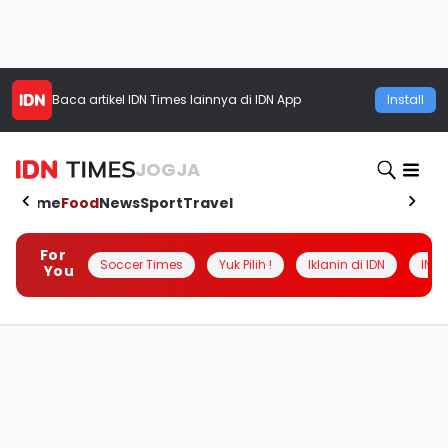
Baca artikel
IDN Times
lainnya di IDN App
Install
JOGJA
Home
Food
News
Sport
Travel
For
Soccer Times
Yuk Pilih !
Iklanin di IDN
INSI
You