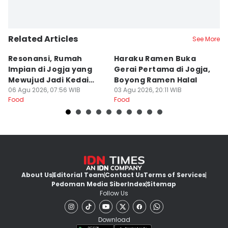
Related Articles
See More
Resonansi, Rumah
Haraku Ramen Buka
6
Impian di Jogja yang
Gerai Pertama di Jogja,
A
Mewujud Jadi Kedai
Boyong Ramen Halal
B
Ramen dan Burger
06 Agu 2026, 07:56 WIB
03 Agu 2026, 20:11 WIB
31
Food
Food
Fo
About Us
Editorial Team
Contact Us
Terms of Services
Pedoman Media Siber
Index
Sitemap
Follow Us
Download