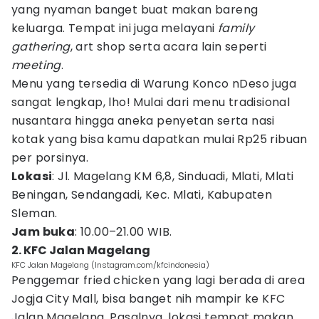
yang nyaman banget buat makan bareng
keluarga. Tempat ini juga melayani
family
gathering
, art shop serta acara lain seperti
meeting
.
Menu yang tersedia di Warung Konco nDeso juga
sangat lengkap, lho! Mulai dari menu tradisional
nusantara hingga aneka penyetan serta nasi
kotak yang bisa kamu dapatkan mulai Rp25 ribuan
per porsinya.
Lokasi
: Jl. Magelang KM 6,8, Sinduadi, Mlati, Mlati
Beningan, Sendangadi, Kec. Mlati, Kabupaten
Sleman.
Jam buka
: 10.00–21.00 WIB.
2. KFC Jalan Magelang
KFC Jalan Magelang (Instagram.com/kfcindonesia)
Penggemar fried chicken yang lagi berada di area
Jogja City Mall, bisa banget nih mampir ke KFC
Jalan Magelang. Pasalnya, lokasi tempat makan