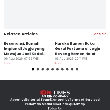
Related Articles
See More
Resonansi, Rumah
Haraku Ramen Buka
6
Impian di Jogja yang
Gerai Pertama di Jogja,
A
Mewujud Jadi Kedai
Boyong Ramen Halal
B
Ramen dan Burger
06 Agu 2026, 07:56 WIB
03 Agu 2026, 20:11 WIB
31
Food
Food
Fo
About Us
Editorial Team
Contact Us
Terms of Services
Pedoman Media Siber
Index
Sitemap
Follow Us