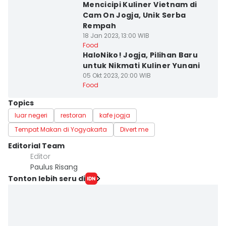
Mencicipi Kuliner Vietnam di
Cam On Jogja, Unik Serba
Rempah
18 Jan 2023, 13:00 WIB
Food
HaloNiko! Jogja, Pilihan Baru
untuk Nikmati Kuliner Yunani
05 Okt 2023, 20:00 WIB
Food
Topics
luar negeri
restoran
kafe jogja
Tempat Makan di Yogyakarta
Divert me
Editorial Team
Editor
Paulus Risang
Tonton lebih seru di