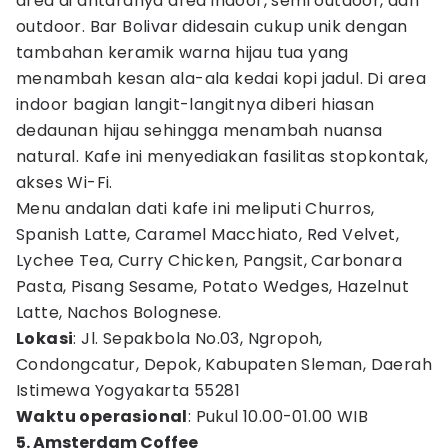
area di antaranya area indoor, semi outdoor, dan
outdoor. Bar Bolivar didesain cukup unik dengan
tambahan keramik warna hijau tua yang
menambah kesan ala-ala kedai kopi jadul. Di area
indoor bagian langit-langitnya diberi hiasan
dedaunan hijau sehingga menambah nuansa
natural. Kafe ini menyediakan fasilitas stopkontak,
akses Wi-Fi.
Menu andalan dati kafe ini meliputi Churros,
Spanish Latte, Caramel Macchiato, Red Velvet,
Lychee Tea, Curry Chicken, Pangsit, Carbonara
Pasta, Pisang Sesame, Potato Wedges, Hazelnut
Latte, Nachos Bolognese.
Lokasi
: Jl. Sepakbola No.03, Ngropoh,
Condongcatur, Depok, Kabupaten Sleman, Daerah
Istimewa Yogyakarta 55281
Waktu operasional
: Pukul 10.00-01.00 WIB
5. Amsterdam Coffee