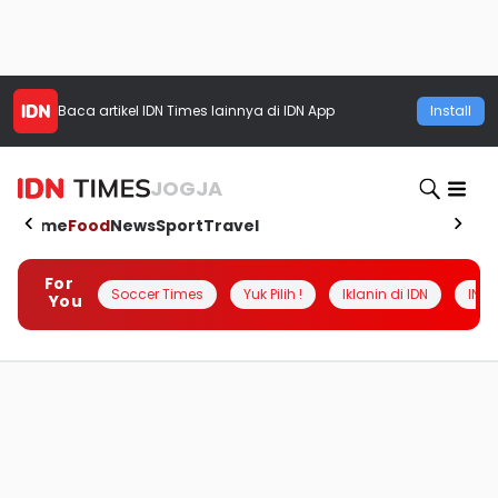
Baca artikel
IDN Times
lainnya di IDN App
Install
JOGJA
Home
Food
News
Sport
Travel
For
Soccer Times
Yuk Pilih !
Iklanin di IDN
INSI
You