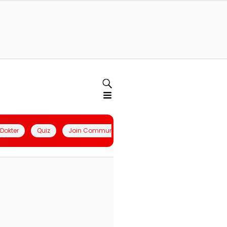
l Dokter
Quiz
Join Community