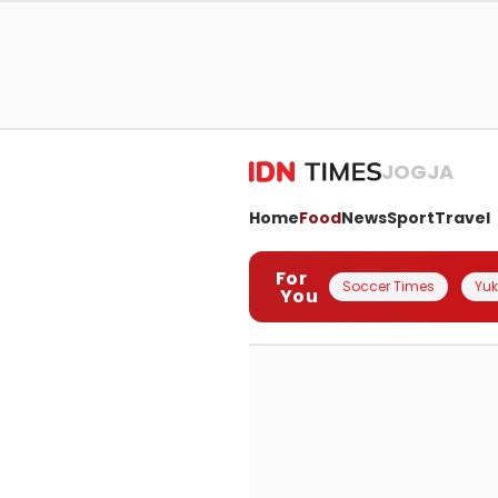
JOGJA
Home
Food
News
Sport
Travel
For
Soccer Times
Yuk 
You