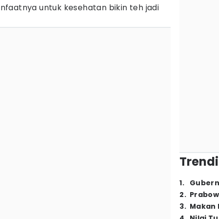
faatnya untuk kesehatan bikin teh jadi
Trendi
1
.
Gubern
2
.
Prabow
3
.
Makan B
4
.
Nilai T