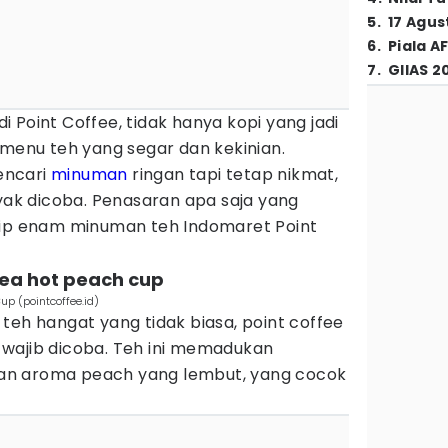
5
.
17 Agus
6
.
Piala A
7
.
GIIAS 2
 Point Coffee, tidak hanya kopi yang jadi
 menu teh yang segar dan kekinian.
encari
minuman
ringan tapi tetap nikmat,
ayak dicoba. Penasaran apa saja yang
tip enam minuman teh Indomaret Point
tea hot peach cup
up (pointcoffee.id)
teh hangat yang tidak biasa, point coffee
wajib dicoba. Teh ini memadukan
an aroma peach yang lembut, yang cocok