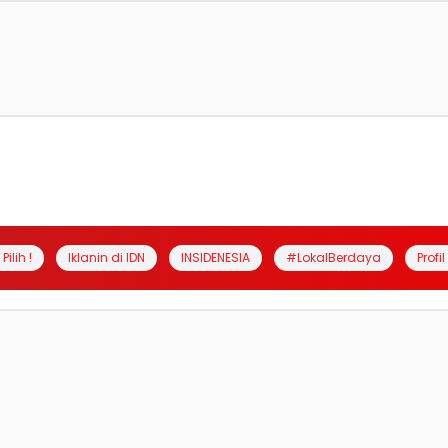
Pilih !
Iklanin di IDN
INSIDENESIA
#LokalBerdaya
Profi