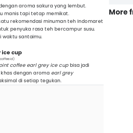
dengan aroma sakura yang lembut.
More 
alu manis tapi tetap memikat.
 satu rekomendasi minuman teh Indomaret
ntuk penyuka rasa teh bercampur susu.
 waktu santaimu.
y ice cup
coffee.id)
oint coffee earl grey ice cup
bisa jadi
g khas dengan aroma
earl grey
simal di setiap tegukan.