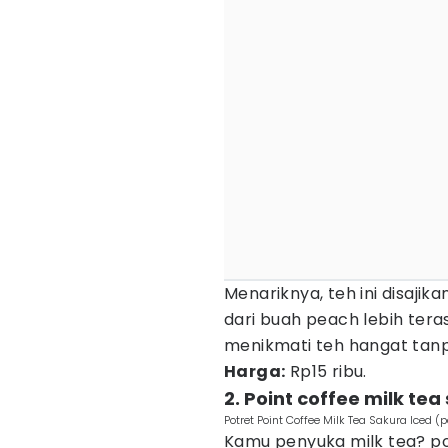
Menariknya, teh ini disajik
dari buah peach lebih tera
menikmati teh hangat tanp
Harga:
Rp15 ribu.
2. Point coffee milk tea
Potret Point Coffee Milk Tea Sakura Iced (p
Kamu penyuka milk tea? poi