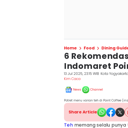
Home
Food
Dining Guid
6 Rekomendas
Indomaret Poin
13 Jul 2025, 23:15 WIB
Kota Yogyakart
Kim Caca
News
Channel
Potret menu varian teh di Point Coffee (i
Share Article
Teh
memang selalu punya t