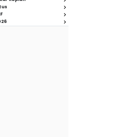
tus
FF
026