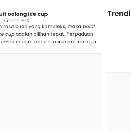
Trend
uit oolong ice cup
Cup (pointcoffee.id)
an rasa buah yang kompleks, maka
point
ce cup
adalah pilihan tepat. Perpaduan
uah-buahan membuat minuman ini segar