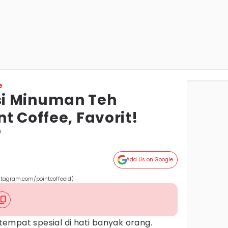
e
i Minuman Teh
t Coffee, Favorit!
a
Add Us on Google
nstagram.com/pointcoffeeid)
empat spesial di hati banyak orang.