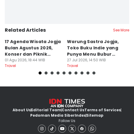
Related Articles
See More
17 Agenda Wisata Jogja
Warung Sastra Jogja,
13
Bulan Agustus 2026,
Toko Buku Indie yang
L
Konser dan Piknik
Punya Menu Bubur
Fa
Literasi
01 Agu 2026, 18:44 WIB
Manado
27 Jul 2026, 14:50 WIB
M
20
Travel
Travel
Tr
About Us
Editorial Team
Contact Us
Terms of Services
Pedoman Media Siber
Index
Sitemap
Follow Us