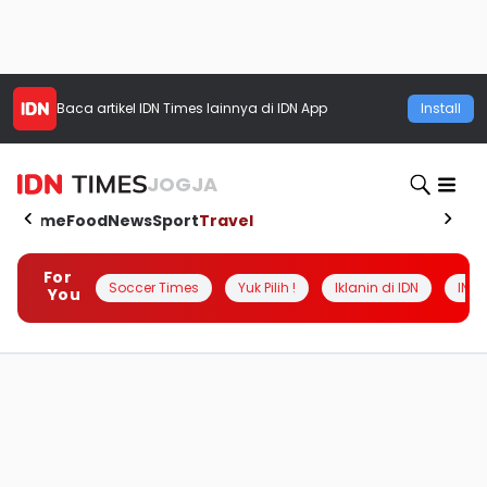
Baca artikel
IDN Times
lainnya di IDN App
Install
JOGJA
Home
Food
News
Sport
Travel
For
Soccer Times
Yuk Pilih !
Iklanin di IDN
INSI
You