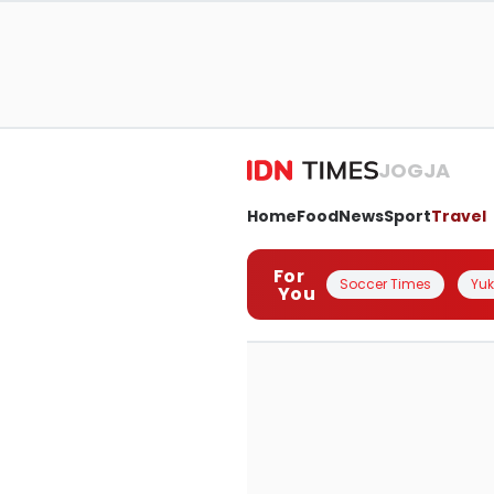
JOGJA
Home
Food
News
Sport
Travel
For
Soccer Times
Yuk 
You