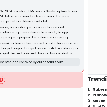
yOn 2026 digelar di Museum Benteng Vredeburg
24 Juli 2026, menghadirkan ruang bermain
uarga selama liburan sekolah.
edia, mulai dari permainan tradisional,
mendongeng, pemutaran film anak, hingga
ajak pengunjung berinteraksi langsung.
aikan harga tiket masuk mulai Januari 2026
 dan potongan harga khusus untuk rombongan
ompok tertentu seperti lansia dan disabilitas.
ssisted and reviewed by our editorial team.
Trendi
1
.
Gubern
2
.
Prabow
3
.
Makan B
4
.
Nilai T