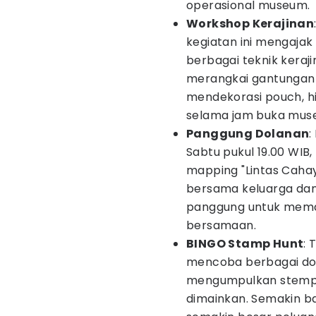
operasional museum.
Workshop Kerajinan
kegiatan ini mengajak
berbagai teknik keraj
merangkai gantungan
mendekorasi pouch, hi
selama jam buka mus
Panggung Dolanan
:
Sabtu pukul 19.00 WIB
mapping "Lintas Cahay
bersama keluarga dan 
panggung untuk mema
bersamaan.
BINGO Stamp Hunt
: 
mencoba berbagai dol
mengumpulkan stempel
dimainkan. Semakin ba