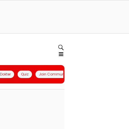
l Dokter
Quiz
Join Community