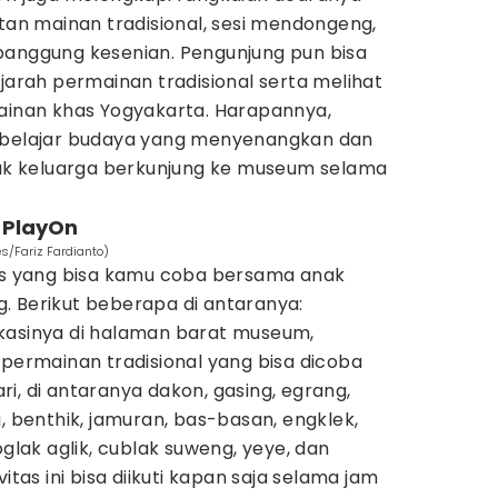
n mainan tradisional, sesi mendongeng,
panggung kesenian. Pengunjung pun bisa
ejarah permainan tradisional serta melihat
mainan khas Yogyakarta. Harapannya,
g belajar budaya yang menyenangkan dan
k keluarga berkunjung ke museum selama
i PlayOn
es/Fariz Fardianto)
tas yang bisa kamu coba bersama anak
. Berikut beberapa di antaranya:
okasinya di halaman barat museum,
 permainan tradisional yang bisa dicoba
i, di antaranya dakon, gasing, egrang,
, benthik, jamuran, bas-basan, engklek,
oglak aglik, cublak suweng, yeye, dan
itas ini bisa diikuti kapan saja selama jam