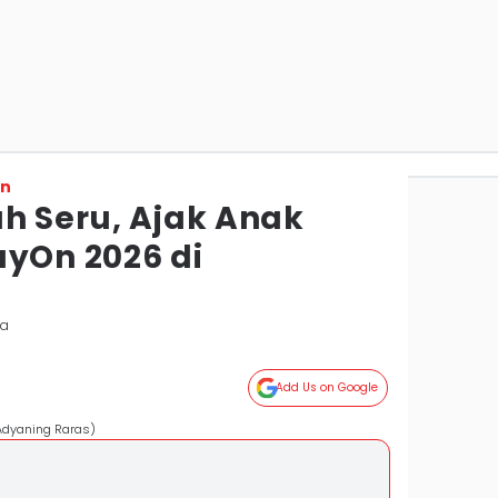
on
ah Seru, Ajak Anak
ayOn 2026 di
ta
Add Us on Google
Adyaning Raras)