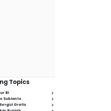
ng Topics
ur BI
o Subianto
ergizi Gratis
ukar Rupiah