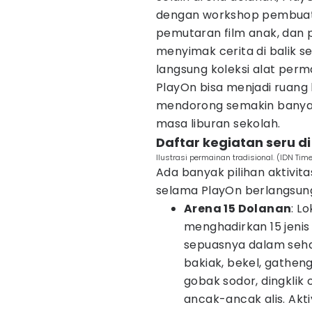
dengan workshop pembuata
pemutaran film anak, dan 
menyimak cerita di balik s
langsung koleksi alat per
PlayOn bisa menjadi ruan
mendorong semakin banya
masa liburan sekolah.
Daftar kegiatan seru d
Ilustrasi permainan tradisional. (IDN Tim
Ada banyak pilihan aktivi
selama PlayOn berlangsung
Arena 15 Dolanan
: L
menghadirkan 15 jenis
sepuasnya dalam sehar
bakiak, bekel, gatheng
gobak sodor, dingklik 
ancak-ancak alis. Aktiv