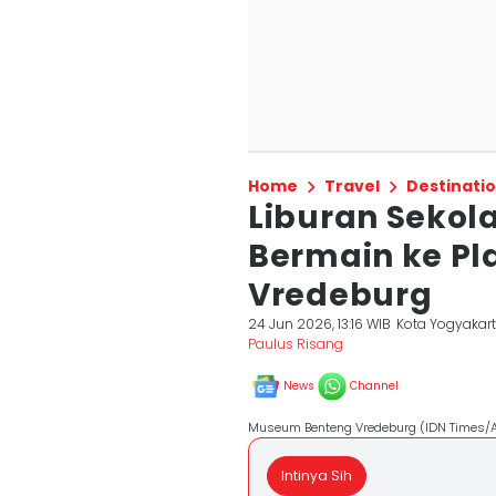
Home
Travel
Destinati
Liburan Sekol
Bermain ke Pl
Vredeburg
24 Jun 2026, 13:16 WIB
Kota Yogyakar
Paulus Risang
News
Channel
Museum Benteng Vredeburg (IDN Times/
Intinya Sih