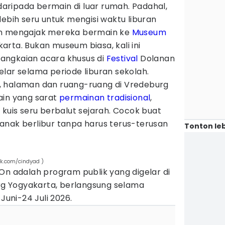
ripada bermain di luar rumah. Padahal,
lebih seru untuk mengisi waktu liburan
an mengajak mereka bermain ke
Museum
karta. Bukan museum biasa, kali ini
angkaian acara khusus di
Festival
Dolanan
lar selama periode liburan sekolah.
, halaman dan ruang-ruang di Vredeburg
ain yang sarat
permainan tradisional
,
 kuis seru berbalut sejarah. Cocok buat
anak berlibur tanpa harus terus-terusan
Tonton leb
ik.com/cindyad )
On adalah program publik yang digelar di
 Yogyakarta, berlangsung selama
Juni-24 Juli 2026.