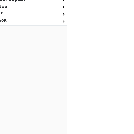
tus
FF
026