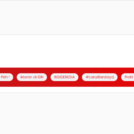
Pilih !
Iklanin di IDN
INSIDENESIA
#LokalBerdaya
Profi