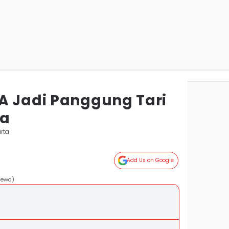
A Jadi Panggung Tari
ra
rta
Add Us on Google
imewa)