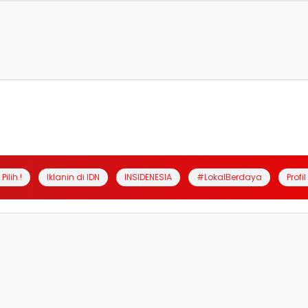
Pilih !
Iklanin di IDN
INSIDENESIA
#LokalBerdaya
Profi