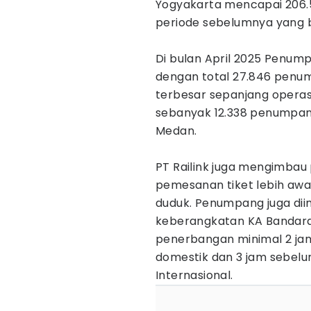
Yogyakarta mencapai 206.5
periode sebelumnya yang be
Di bulan April 2025 Penump
dengan total 27.846 pen
terbesar sepanjang operas
sebanyak 12.338 penumpan
Medan.
PT Railink juga mengimba
pemesanan tiket lebih aw
duduk. Penumpang juga dii
keberangkatan KA Bandar
penerbangan minimal 2 j
domestik dan 3 jam sebe
Internasional.