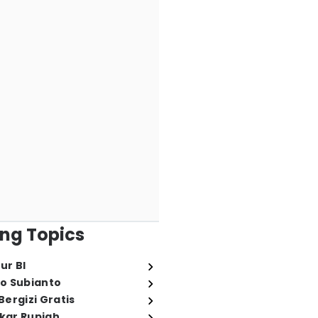
ng Topics
ur BI
o Subianto
ergizi Gratis
ukar Rupiah