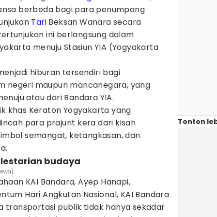
ansa berbeda bagi para penumpang
unjukan
Tari
Beksan Wanara secara
Pertunjukan ini berlangsung dalam
gyakarta menuju Stasiun YIA (Yogyakarta
njadi hiburan tersendiri bagi
am negeri maupun mancanegara, yang
enuju atau dari Bandara YIA.
sik khas Keraton Yogyakarta yang
Tonton leb
cah para prajurit kera dari kisah
 simbol semangat, ketangkasan, dan
a.
elestarian budaya
imewa)
ahaan KAI Bandara, Ayep Hanapi,
tum Hari Angkutan Nasional, KAI Bandara
transportasi publik tidak hanya sekadar