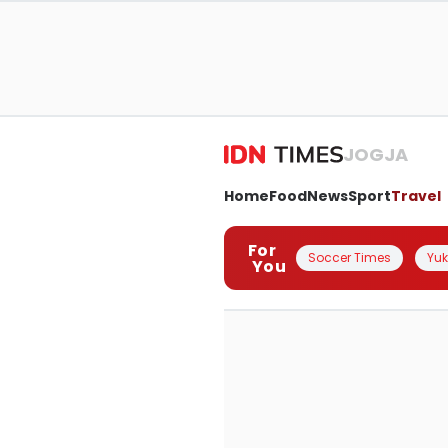
JOGJA
Home
Food
News
Sport
Travel
For
Soccer Times
Yuk 
You