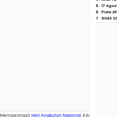
5
.
17 Agus
6
.
Piala A
7
.
GIIAS 2
 Memperingati
Hari Angkutan Nasional
, KAI