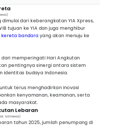
reta
imewa)
g dimulai dari keberangkatan YIA Xpress,
WIB tujuan ke YIA dan juga menghibur
u
kereta bandara
yang akan menuju ke
n dari memperingati Hari Angkutan
n pentingnya sinergi antara sistem
 identitas budaya Indonesia.
ntuk terus menghadirkan inovasi
ankan kenyamanan, keamanan, serta
epada masyarakat.
kutan Lebaran
ok. Istimewa)
aran tahun 2025, jumlah penumpang di