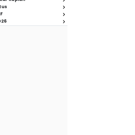
tus
FF
026