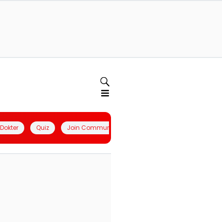
l Dokter
Quiz
Join Community