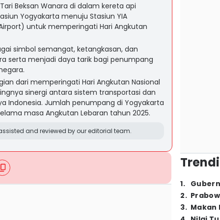
Tari Beksan Wanara di dalam kereta api
asiun Yogyakarta menuju Stasiun YIA
 Airport) untuk memperingati Hari Angkutan
agai simbol semangat, ketangkasan, dan
a serta menjadi daya tarik bagi penumpang
egara.
agian dari memperingati Hari Angkutan Nasional
gnya sinergi antara sistem transportasi dan
ya Indonesia. Jumlah penumpang di Yogyakarta
selama masa Angkutan Lebaran tahun 2025.
ssisted and reviewed by our editorial team.
Trendi
1
.
Gubern
2
.
Prabow
3
.
Makan B
4
.
Nilai T