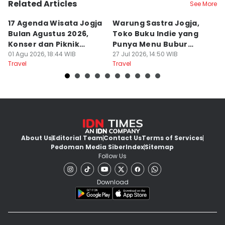
Related Articles
See More
17 Agenda Wisata Jogja
Warung Sastra Jogja,
13
Bulan Agustus 2026,
Toko Buku Indie yang
L
Konser dan Piknik
Punya Menu Bubur
Fa
Literasi
01 Agu 2026, 18:44 WIB
Manado
27 Jul 2026, 14:50 WIB
M
20
Travel
Travel
Tr
About Us
Editorial Team
Contact Us
Terms of Services
Pedoman Media Siber
Index
Sitemap
Follow Us
Download