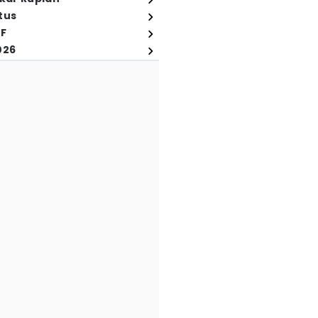
tus
FF
026