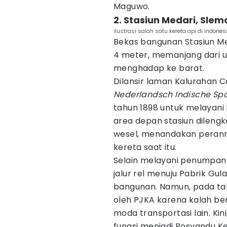
Maguwo.
2. Stasiun Medari, Slem
ilustrasi salah satu kereta api di Indone
Bekas bangunan Stasiun Med
4 meter, memanjang dari u
menghadap ke barat.
Dilansir laman Kalurahan Ca
Nederlandsch Indische S
tahun 1898 untuk melayani
area depan stasiun dilengk
wesel, menandakan perann
kereta saat itu.
Selain melayani penumpang
jalur rel menuju Pabrik Gul
bangunan. Namun, pada tahu
oleh PJKA karena kalah be
moda transportasi lain. Kin
fungsi menjadi Posyandu K