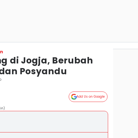
on
ng di Jogja, Berubah
 dan Posyandu
o
Add Us on Google
in)