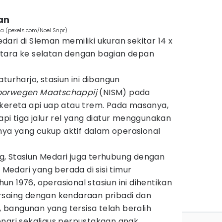
an
sia (pexels.com/Noel Snpr)
ari di Sleman memiliki ukuran sekitar 14 x
tara ke selatan dengan bagian depan
turharjo, stasiun ini dibangun
poorwegen Maatschappij
(NISM) pada
 kereta api uap atau trem. Pada masanya,
api tiga jalur rel yang diatur menggunakan
ya yang cukup aktif dalam operasional
, Stasiun Medari juga terhubung dengan
a Medari yang berada di sisi timur
n 1976, operasional stasiun ini dihentikan
rsaing dengan kendaraan pribadi dan
i, bangunan yang tersisa telah beralih
enari sekaligus perpustakaan anak