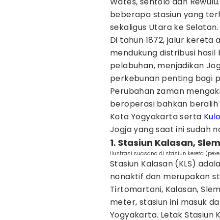
Wates, sentolo dan Rewulu
beberapa stasiun yang terh
sekaligus Utara ke Selatan.
Di tahun 1872, jalur keret
mendukung distribusi hasil
pelabuhan, menjadikan Jog
perkebunan penting bagi p
Perubahan zaman mengakib
beroperasi bahkan beralih 
Kota Yogyakarta serta
Kul
Jogja yang saat ini sudah n
1. Stasiun Kalasan, Sle
ilustrasi suasana di stasiun kereta (pex
Stasiun Kalasan (KLS) adal
nonaktif dan merupakan sta
Tirtomartani, Kalasan, Slem
meter, stasiun ini masuk d
Yogyakarta. Letak Stasiun 