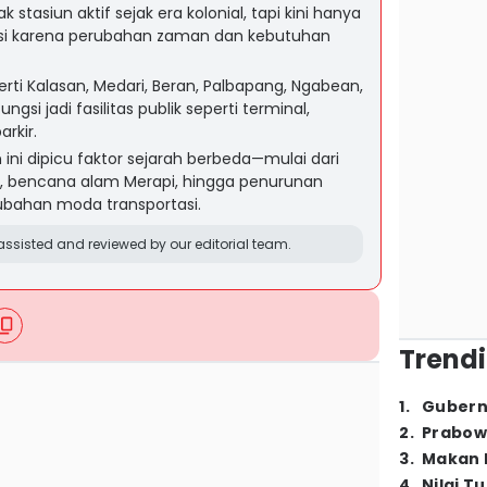
stasiun aktif sejak era kolonial, tapi kini hanya
asi karena perubahan zaman dan kebutuhan
rti Kalasan, Medari, Beran, Palbapang, Ngabean,
ungsi jadi fasilitas publik seperti terminal,
rkir.
ini dipicu faktor sejarah berbeda—mulai dari
, bencana alam Merapi, hingga penurunan
ubahan moda transportasi.
ssisted and reviewed by our editorial team.
Trendi
1
.
Gubern
2
.
Prabow
3
.
Makan B
4
.
Nilai T