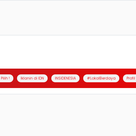
Pilih !
Iklanin di IDN
INSIDENESIA
#LokalBerdaya
Profi