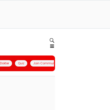
l Dokter
Quiz
Join Community