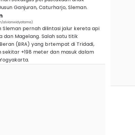
usun Ganjuran, Caturharjo, Sleman.
n
om/alvianwidyatama)
 Sleman pernah dilintasi jalur kereta api
dan Magelang. Salah satu titik
Beran (BRA) yang brtempat di Tridadi,
 sekitar +198 meter dan masuk dalam
 Yogyakarta.