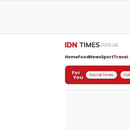
JOGJA
Home
Food
News
Sport
Travel
For
Soccer Times
Yuk 
You