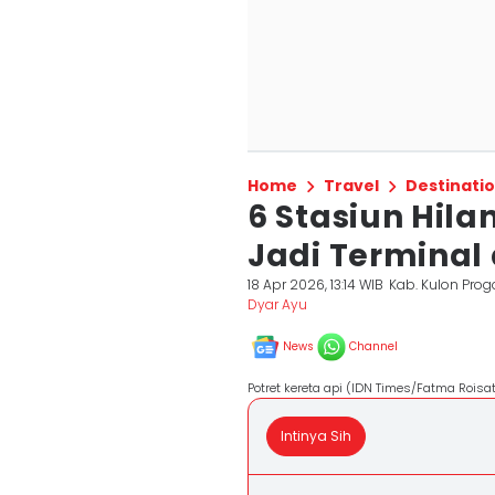
Home
Travel
Destinati
6 Stasiun Hila
Jadi Terminal
18 Apr 2026, 13:14 WIB
Kab. Kulon Prog
Dyar Ayu
News
Channel
Potret kereta api (IDN Times/Fatma Roisat
Intinya Sih