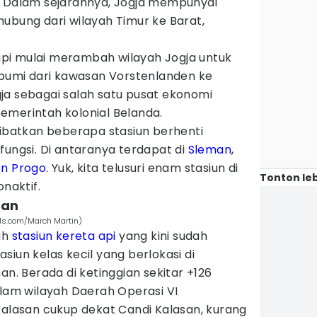
. Dalam sejarahnya, Jogja mempunyai
ubung dari wilayah Timur ke Barat,
a api mulai merambah wilayah Jogja untuk
 bumi dari kawasan Vorstenlanden ke
ja sebagai salah satu pusat ekonomi
emerintah kolonial Belanda.
atkan beberapa stasiun berhenti
fungsi. Di antaranya terdapat di
Sleman
,
on Progo
. Yuk, kita telusuri enam stasiun di
Tonton leb
onaktif.
man
els.com/March Martin)
ah
stasiun kereta api
yang kini sudah
siun kelas kecil yang berlokasi di
an. Berada di ketinggian sekitar +126
alam wilayah Daerah Operasi VI
Kalasan cukup dekat Candi Kalasan, kurang