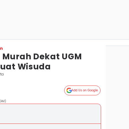
on
n Murah Dekat UGM
buat Wisuda
rta
Add Us on Google
UGM)