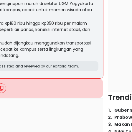
 penginapan murah di sekitar UGM Yogyakarta
dari kampus, cocok untuk momen wisuda atau
ra Rp180 ribu hingga Rp350 ribu per malam
perti air panas, koneksi internet stabil, dan
udah dijangkau menggunakan transportasi
 cepat ke kampus serta lingkungan yang
endatang.
ssisted and reviewed by our editorial team.
Trendi
1
.
Gubern
2
.
Prabow
3
.
Makan B
4
.
Nilai T