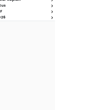
tus
FF
026