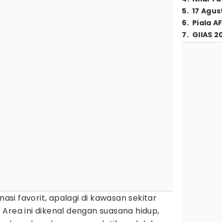
5
.
17 Agus
6
.
Piala A
7
.
GIIAS 2
nasi favorit, apalagi di kawasan sekitar
 Area ini dikenal dengan suasana hidup,