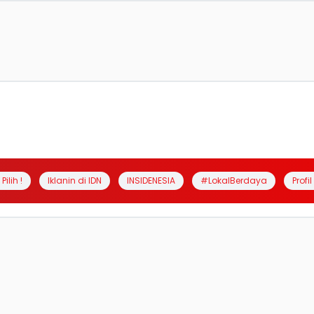
Pilih !
Iklanin di IDN
INSIDENESIA
#LokalBerdaya
Profi