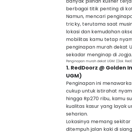
banyak pilihan kuliner terj
berbagai titik penting di ko
Namun, mencari penginapan
tricky, terutama saat musim
lokasi dan kemudahan akse
mobilitas kamu tetap nyam
penginapan murah dekat UG
sekadar menginap di Jogja
Penginapan murah dekat UGM. (Dok. Red
1. RedDoorz @ Golden I
UGM)
Penginapan ini menawarkan
cukup untuk istirahat nyam
hingga Rp270 ribu, kamu 
kualitas kasur yang layak u
seharian.
Lokasinya memang sekitar 1
ditempuh jalan kaki di sian