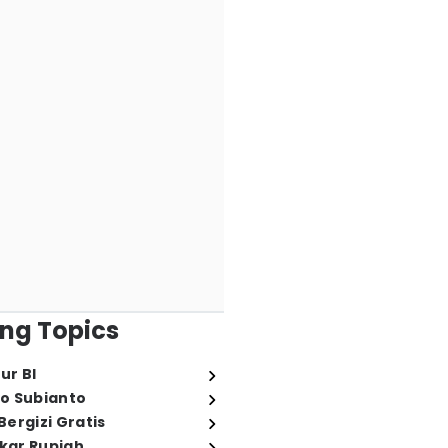
ng Topics
ur BI
o Subianto
ergizi Gratis
ukar Rupiah