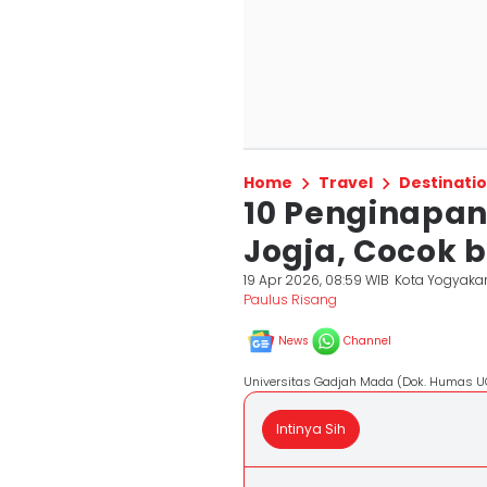
Home
Travel
Destinati
10 Penginapa
Jogja, Cocok 
19 Apr 2026, 08:59 WIB
Kota Yogyaka
Paulus Risang
News
Channel
Universitas Gadjah Mada (Dok. Humas 
Intinya Sih