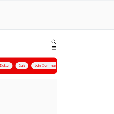
l Dokter
Quiz
Join Community