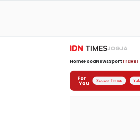
JOGJA
Home
Food
News
Sport
Travel
For
Soccer Times
Yuk 
You