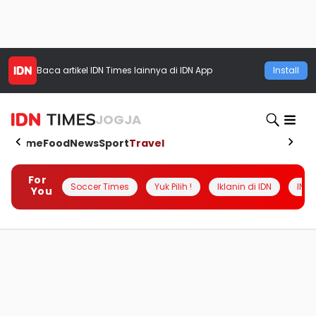
Baca artikel
IDN Times
lainnya di IDN App
Install
JOGJA
Home
Food
News
Sport
Travel
For
Soccer Times
Yuk Pilih !
Iklanin di IDN
INSI
You