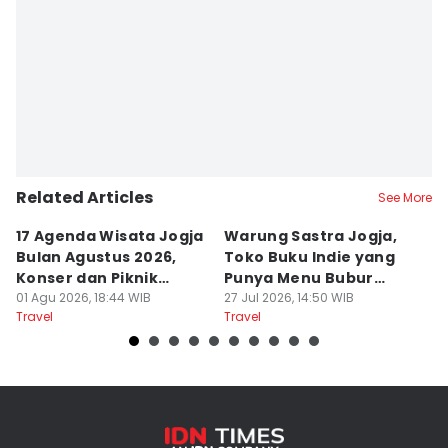
Related Articles
See More
17 Agenda Wisata Jogja
Warung Sastra Jogja,
13
Bulan Agustus 2026,
Toko Buku Indie yang
L
Konser dan Piknik
Punya Menu Bubur
Fa
Literasi
01 Agu 2026, 18:44 WIB
Manado
27 Jul 2026, 14:50 WIB
M
20
Travel
Travel
Tr