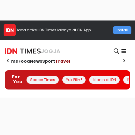
Baca artikel
IDN Times
lainnya di IDN App
Install
JOGJA
Home
Food
News
Sport
Travel
For
Soccer Times
Yuk Pilih !
Iklanin di IDN
INSI
You