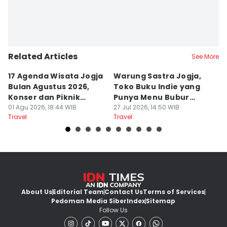
Related Articles
See More
17 Agenda Wisata Jogja
Warung Sastra Jogja,
13
Bulan Agustus 2026,
Toko Buku Indie yang
L
Konser dan Piknik
Punya Menu Bubur
Fa
Literasi
01 Agu 2026, 18:44 WIB
Manado
27 Jul 2026, 14:50 WIB
M
20
Travel
Travel
Tr
About Us
Editorial Team
Contact Us
Terms of Services
Pedoman Media Siber
Index
Sitemap
Follow Us