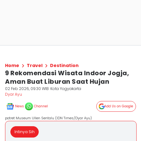
Home
Travel
Destination
9 Rekomendasi Wisata Indoor Jogja,
Aman Buat Liburan Saat Hujan
02 Feb 2026, 09:30 WIB
Kota Yogyakarta
Dyar Ayu
News
Channel
Add Us on Google
potret Museum Ullen Sentalu (IDN Times/Dyar Ayu)
Intinya Sih