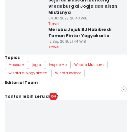
Sejarah Museum Benteng
Vredeburg di Jogja dan Kisah
Mistisnya
04 Jul 2022, 20:43 WIB
Travel
Meraba Jejak BJ Habibie di
Taman Pintar Yogyakarta
12 Sep 2019, 21:44 WIB
Travel
Topics
Museum
jogja
Inspire Me
Wisata Museum
wisata di yogyakarta
Wisata Indoor
Editorial Team
Editor
Tonton lebih seru di
Febriana Sintasari
Editor
Paulus Risang