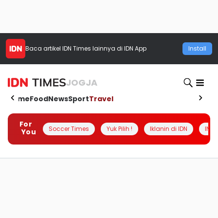
Baca artikel
IDN Times
lainnya di IDN App
Install
JOGJA
Home
Food
News
Sport
Travel
For
Soccer Times
Yuk Pilih !
Iklanin di IDN
INSI
You