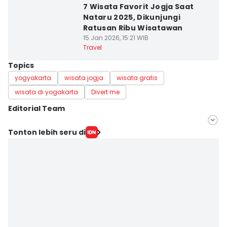
7 Wisata Favorit Jogja Saat
Nataru 2025, Dikunjungi
Ratusan Ribu Wisatawan
15 Jan 2026, 15:21 WIB
Travel
Topics
yogyakarta
wisata jogja
wisata gratis
wisata di yogakarta
Divert me
Editorial Team
Editor
Tonton lebih seru di
Febriana Sintasari
Editor
Retno Rahayu