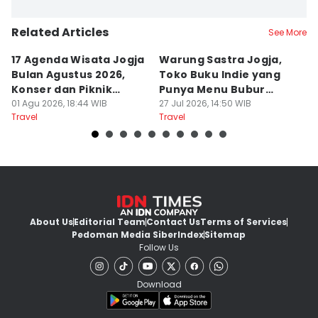
Related Articles
See More
17 Agenda Wisata Jogja
Warung Sastra Jogja,
13
Bulan Agustus 2026,
Toko Buku Indie yang
L
Konser dan Piknik
Punya Menu Bubur
Fa
Literasi
01 Agu 2026, 18:44 WIB
Manado
27 Jul 2026, 14:50 WIB
M
20
Travel
Travel
Tr
About Us
Editorial Team
Contact Us
Terms of Services
Pedoman Media Siber
Index
Sitemap
Follow Us
Download