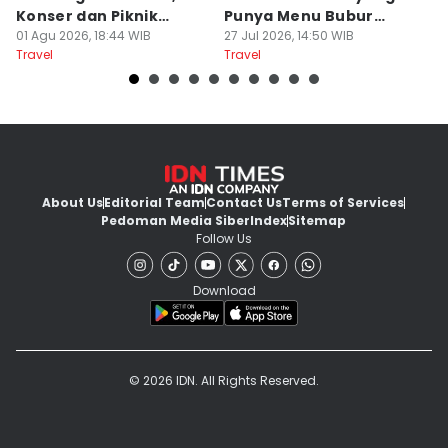
Konser dan Piknik
Punya Menu Bubur
Fa
Literasi
01 Agu 2026, 18:44 WIB
Manado
27 Jul 2026, 14:50 WIB
M
20
Travel
Travel
Tr
About Us
Editorial Team
Contact Us
Terms of Services
Pedoman Media Siber
Index
Sitemap
Follow Us
Download
© 2026 IDN. All Rights Reserved.