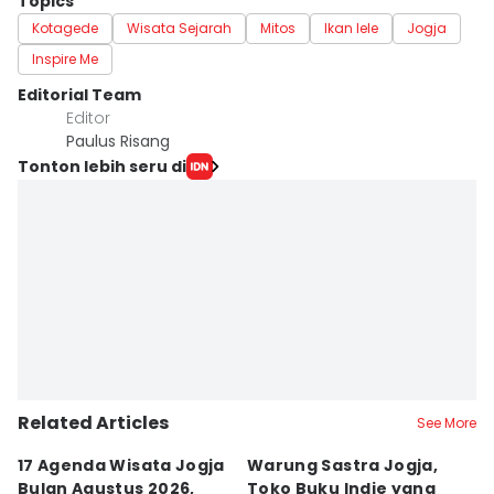
Topics
Kotagede
Wisata Sejarah
Mitos
Ikan lele
Jogja
Inspire Me
Editorial Team
Editor
Paulus Risang
Tonton lebih seru di
Related Articles
See More
17 Agenda Wisata Jogja
Warung Sastra Jogja,
13
Bulan Agustus 2026,
Toko Buku Indie yang
L