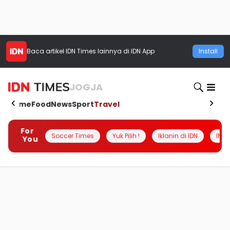
Baca artikel
IDN Times
lainnya di IDN App
Install
JOGJA
Home
Food
News
Sport
Travel
For
Soccer Times
Yuk Pilih !
Iklanin di IDN
INSI
You