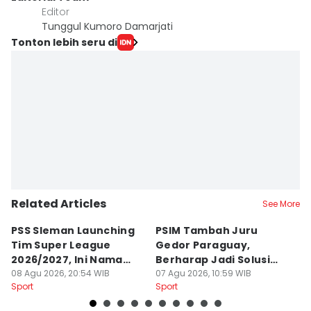
Editor
Tunggul Kumoro Damarjati
Tonton lebih seru di
Related Articles
See More
PSS Sleman Launching
PSIM Tambah Juru
P
Tim Super League
Gedor Paraguay,
K
2026/2027, Ini Nama
Berharap Jadi Solusi
L
Para Pemain
08 Agu 2026, 20:54 WIB
Minimnya Pencetak Gol
07 Agu 2026, 10:59 WIB
T
06
Sport
Sport
Sp