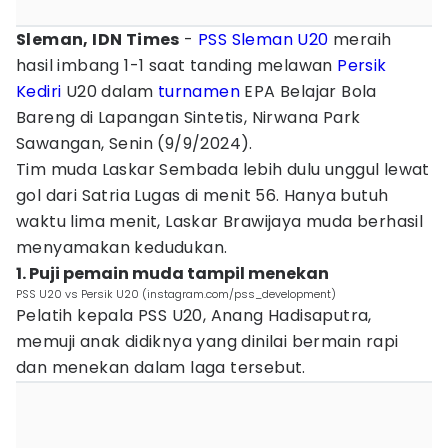
Sleman, IDN Times
-
PSS Sleman
U20
meraih
hasil imbang 1-1 saat tanding melawan
Persik
Kediri
U20 dalam
turnamen
EPA Belajar Bola
Bareng di Lapangan Sintetis, Nirwana Park
Sawangan, Senin (9/9/2024).
Tim muda Laskar Sembada lebih dulu unggul lewat
gol dari Satria Lugas di menit 56. Hanya butuh
waktu lima menit, Laskar Brawijaya muda berhasil
menyamakan kedudukan.
1. Puji pemain muda tampil menekan
PSS U20 vs Persik U20 (instagram.com/pss_development)
Pelatih kepala PSS U20, Anang Hadisaputra,
memuji anak didiknya yang dinilai bermain rapi
dan menekan dalam laga tersebut.