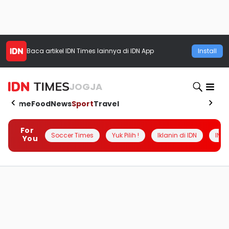
Baca artikel
IDN Times
lainnya di IDN App
Install
JOGJA
Home
Food
News
Sport
Travel
For
Soccer Times
Yuk Pilih !
Iklanin di IDN
INSI
You