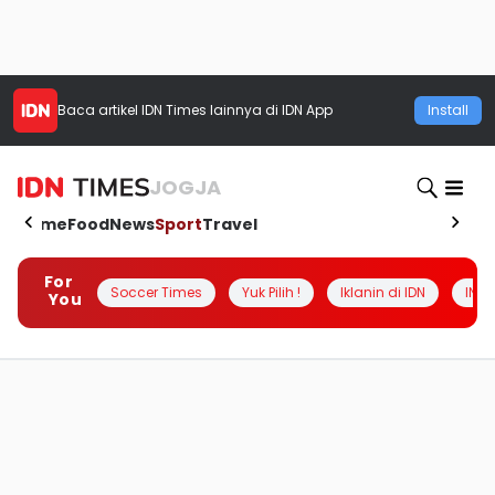
Baca artikel
IDN Times
lainnya di IDN App
Install
JOGJA
Home
Food
News
Sport
Travel
For
Soccer Times
Yuk Pilih !
Iklanin di IDN
INSI
You