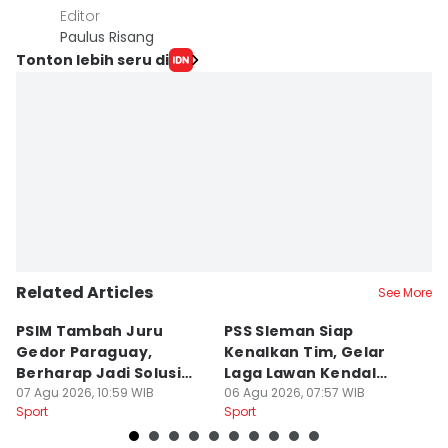
Editor
Paulus Risang
Tonton lebih seru di
Related Articles
See More
PSIM Tambah Juru
PSS Sleman Siap
D
Gedor Paraguay,
Kenalkan Tim, Gelar
S
Berharap Jadi Solusi
Laga Lawan Kendal
D
Minimnya Pencetak Gol
07 Agu 2026, 10:59 WIB
Tornado FC
06 Agu 2026, 07:57 WIB
P
05
Sport
Sport
Sp