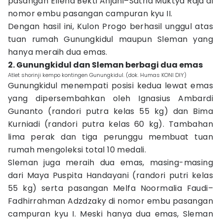
pasangan Ellena Bekti Anjani–Satria Muktya Raja di
nomor embu pasangan campuran kyu II.
Dengan hasil ini, Kulon Progo berhasil unggul atas
tuan rumah Gunungkidul maupun Sleman yang
hanya meraih dua emas.
2. Gunungkidul dan Sleman berbagi dua emas
Atlet shorinji kempo kontingen Gunungkidul. (dok. Humas KONI DIY)
Gunungkidul menempati posisi kedua lewat emas
yang dipersembahkan oleh Ignasius Ambardi
Gunanto (randori putra kelas 55 kg) dan Bima
Kurniadi (randori putra kelas 60 kg). Tambahan
lima perak dan tiga perunggu membuat tuan
rumah mengoleksi total 10 medali.
Sleman juga meraih dua emas, masing-masing
dari Maya Puspita Handayani (randori putri kelas
55 kg) serta pasangan Melfa Noormalia Faudi–
Fadhirrahman Adzdzaky di nomor embu pasangan
campuran kyu I. Meski hanya dua emas, Sleman