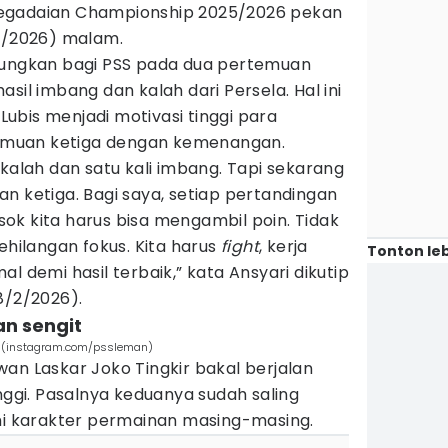
Pegadaian Championship 2025/2026 pekan
/3/2026) malam.
tungkan bagi PSS pada dua pertemuan
sil imbang dan kalah dari Persela. Hal ini
 Lubis menjadi motivasi tinggi para
muan ketiga dengan kemenangan.
ali kalah dan satu kali imbang. Tapi sekarang
n ketiga. Bagi saya, setiap pertandingan
besok kita harus bisa mengambil poin. Tidak
ehilangan fokus. Kita harus
fight
, kerja
Tonton leb
l demi hasil terbaik,” kata Ansyari dikutip
8/2/2026).
lan sengit
s. (instagram.com/pssleman)
an Laskar Joko Tingkir bakal berjalan
inggi. Pasalnya keduanya sudah saling
 karakter permainan masing-masing.