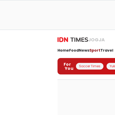
JOGJA
Home
Food
News
Sport
Travel
For
Soccer Times
Yuk 
You