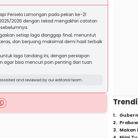
pi Persela Lamongan pada pekan ke-21
2025/2026 dengan tekad mengakhiri catatan
 sebelumnya.
egaskan setiap laga dianggap final, menuntut
keras, dan berjuang maksimal demi hasil terbaik
tuk laga tandang ini, dengan persiapan
in agar bisa mencuri poin penting dari tuan
ssisted and reviewed by our editorial team.
Trendi
1
.
Gubern
2
.
Prabow
3
.
Makan B
4
.
Nilai T