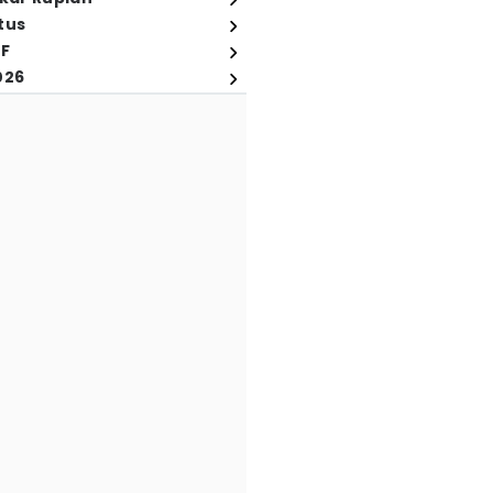
tus
FF
026