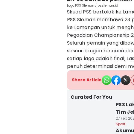
Logo PSS Sleman / pssleman,.id
Skuad PSS bertolak ke Lam
PSS Sleman membawa 23 p
ke Lamongan untuk mengha
Pegadaian Championship 2
Seluruh pemain yang dibaw
sesuai dengan rencana da
setiap laga adalah final, L
penuh determinasi demi m
Share Article
Curated For You
PSS La
Tim Je
27 Feb 202
Sport
Akumul