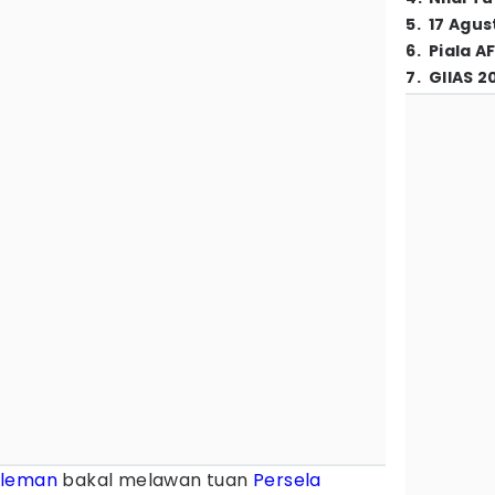
5
.
17 Agus
6
.
Piala A
7
.
GIIAS 2
Sleman
bakal melawan tuan
Persela