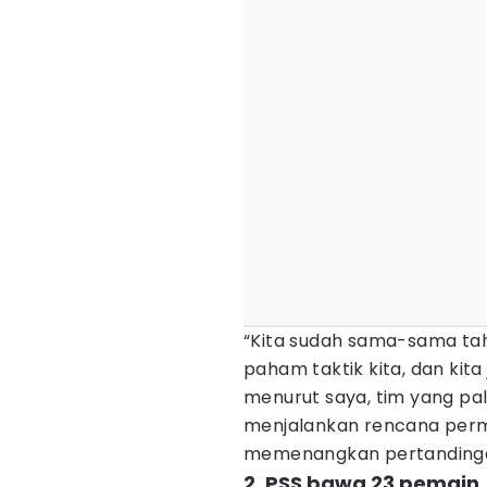
“Kita sudah sama-sama ta
paham taktik kita, dan kit
menurut saya, tim yang pal
menjalankan rencana perma
memenangkan pertandingan
2. PSS bawa 23 pemain