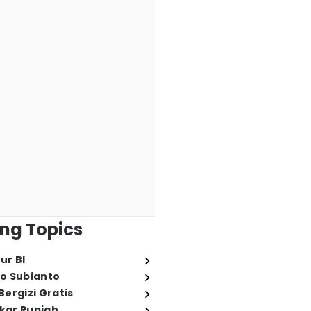
ng Topics
ur BI
o Subianto
ergizi Gratis
ukar Rupiah