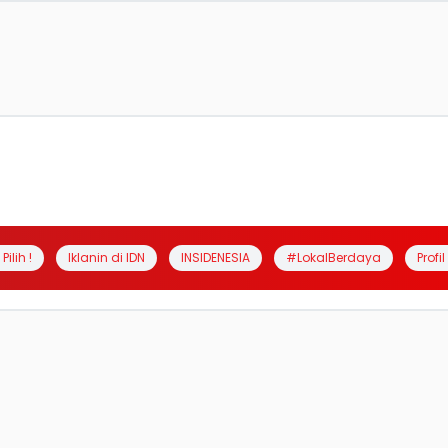
Pilih !
Iklanin di IDN
INSIDENESIA
#LokalBerdaya
Profi