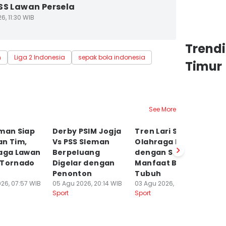
SS Lawan Persela
6, 11:30 WIB
Trend
n
Liga 2 Indonesia
sepak bola indonesia
Timur
See More
eman Siap
Derby PSIM Jogja
Tren Lari Santai,
La
an Tim,
Vs PSS Sleman
Olahraga Murah
Pe
Laga Lawan
Berpeluang
dengan Segudang
P
 Tornado
Digelar dengan
Manfaat Bagi
So
Penonton
Tubuh
P
26, 07:57 WIB
05 Agu 2026, 20:14 WIB
03 Agu 2026, 20:40 WIB
03
Sport
Sport
Sp