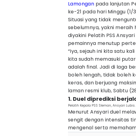
Lamongan
pada lanjutan 
ke-21 pada hari Minggu (1
Situasi yang tidak mengun
sebelumnya, yakni meraih ha
diyakini Pelatih PSS Ansyari
pemainnya menutup perte
“Iya, sejauh ini kita satu k
kita sudah memasuki putara
adalah final. Jadi di laga 
boleh lengah, tidak boleh k
keras, dan berjuang maksima
laman resmi klub, Sabtu (2
1. Duel diprediksi berja
Pelatih Kepala PSS Sleman, Ansyari Lubi
Menurut Ansyari duel melaw
sengit dengan intensitas t
mengenal serta memahami