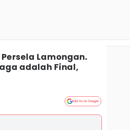
 Persela Lamongan.
Laga adalah Final,
Add Us on Google