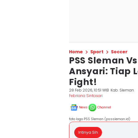
Home
Sport
Soccer
PSS Sleman Vs
Ansyari: Tiap 
Fight!
28 Feb 2026, 10:51 WIB
Kab. Sleman
Febriana Sintasari
News
Channel
foto logo PSS Sleman (psssleman.id)
Intinya Sih