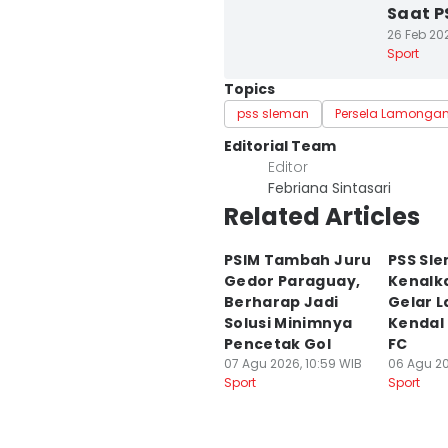
Saat P
26 Feb 202
Sport
Topics
pss sleman
Persela Lamonga
Editorial Team
Editor
Febriana Sintasari
Related Articles
PSIM Tambah Juru
PSS Sl
Gedor Paraguay,
Kenalk
Berharap Jadi
Gelar 
Solusi Minimnya
Kendal
Pencetak Gol
FC
07 Agu 2026, 10:59 WIB
06 Agu 20
Sport
Sport