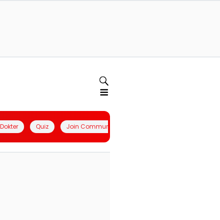
l Dokter
Quiz
Join Community