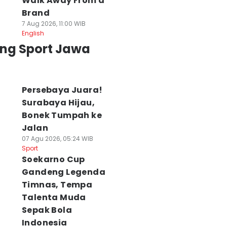
Walk Away From a
Brand
7 Aug 2026, 11:00 WIB
English
ing Sport Jawa
Persebaya Juara!
Surabaya Hijau,
Bonek Tumpah ke
Jalan
ga Uji Coba
2 Pemain Asing
Persiapan
07 Agu 2026, 05:24 WIB
rdana, Pelatih
PSIM Perkuat
Kompetisi, PSS
Sport
SIM Van Gastel
Indonesia All Stars
Sleman Fokus
Soekarno Cup
roti Energi
Hadapi Aston Villa
Tingkatkan
Gandeng Legenda
emain
31 Jul 2026, 20:41 WIB
Chemistry pema
Timnas, Tempa
Sport
 Agu 2026, 11:09 WIB
30 Jul 2026, 20:22 WIB
ort
Sport
Talenta Muda
Sepak Bola
Indonesia