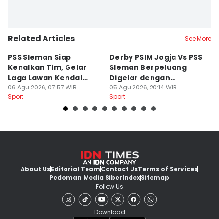
Related Articles
See More
PSS Sleman Siap
Derby PSIM Jogja Vs PSS
Tr
Kenalkan Tim, Gelar
Sleman Berpeluang
O
Laga Lawan Kendal
Digelar dengan
d
Tornado FC
06 Agu 2026, 07:57 WIB
Penonton
05 Agu 2026, 20:14 WIB
M
03
Sport
Sport
Sp
About Us
Editorial Team
Contact Us
Terms of Services
Pedoman Media Siber
Index
Sitemap
Follow Us
Download