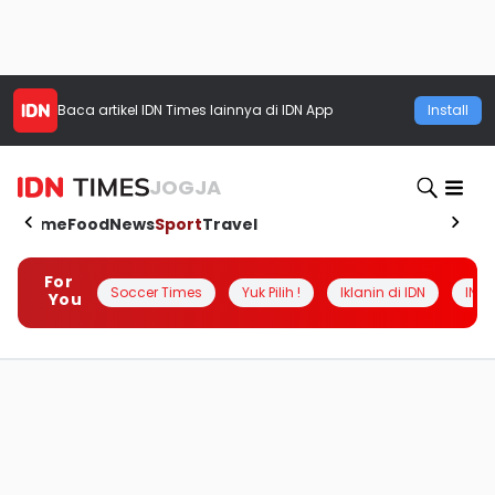
Baca artikel
IDN Times
lainnya di IDN App
Install
JOGJA
Home
Food
News
Sport
Travel
For
Soccer Times
Yuk Pilih !
Iklanin di IDN
INSI
You