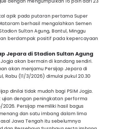
gue dengan mengumpulkan 16 poin dari 23
kal apik pada putaran pertama Super
 Mataram berhasil mengalahkan Semen
Stadion Sultan Agung, Bantul, Minggu
stikan berdampak positif pada kepercayaan
ap Jepara di Stadion Sultan Agung
 Jogja akan bermain di kandang sendiri.
an akan menjamu Persijap Jepara di
l, Rabu (11/3/2026) dimulai pukul 20.30
ap dinilai tidak mudah bagi PSIM Jogja.
ujian dengan peningkatan performa
/2026. Persijap memiliki hasil bagus
enang dan satu imbang dalam lima
m asal Jawa Tengah itu sebelumnya
d dan Persebaya Surabaya serta imbang