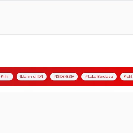
Pilih !
Iklanin di IDN
INSIDENESIA
#LokalBerdaya
Profi