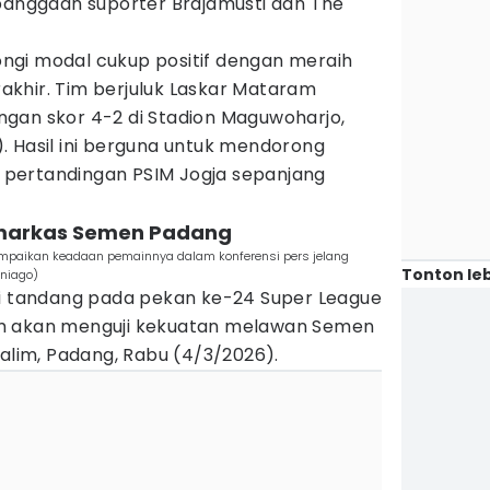
ebanggaan suporter Brajamusti dan The
gi modal cukup positif dengan meraih
khir. Tim berjuluk Laskar Mataram
gan skor 4-2 di Stadion Maguwoharjo,
. Hasil ini berguna untuk mendorong
al pertandingan PSIM Jogja sepanjang
 markas Semen Padang
mpaikan keadaan pemainnya dalam konferensi pers jelang
Tonton leb
aniago)
ai tandang pada pekan ke-24 Super League
m akan menguji kekuatan melawan Semen
Salim, Padang, Rabu (4/3/2026).