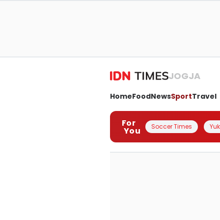
JOGJA
Home
Food
News
Sport
Travel
For
Soccer Times
Yuk 
You