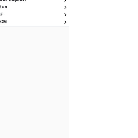
tus
FF
026