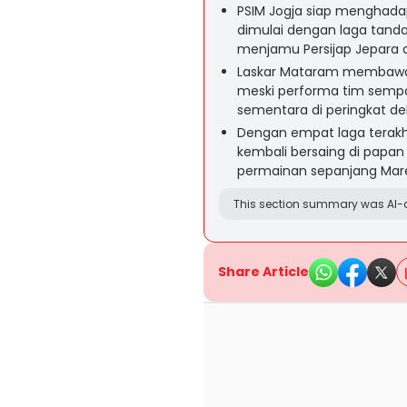
PSIM Jogja siap menghadap
dimulai dengan laga tand
menjamu Persijap Jepara d
Laskar Mataram membawa m
meski performa tim sempa
sementara di peringkat d
Dengan empat laga terakhi
kembali bersaing di papan 
permainan sepanjang Mare
This section summary was AI-a
Share Article