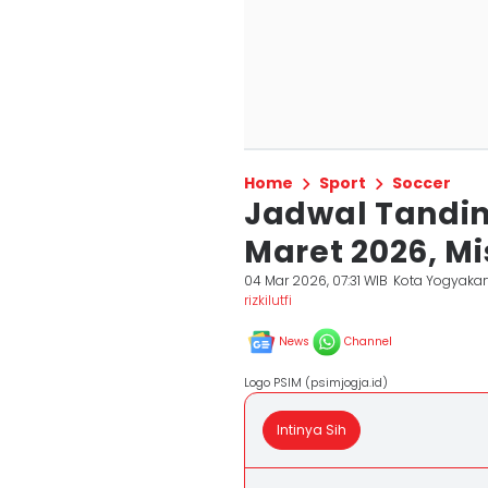
Home
Sport
Soccer
Jadwal Tandin
Maret 2026, Mi
04 Mar 2026, 07:31 WIB
Kota Yogyakar
rizkilutfi
News
Channel
Logo PSIM (psimjogja.id)
Intinya Sih