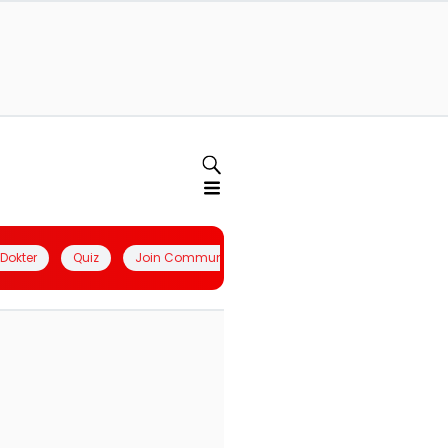
l Dokter
Quiz
Join Community