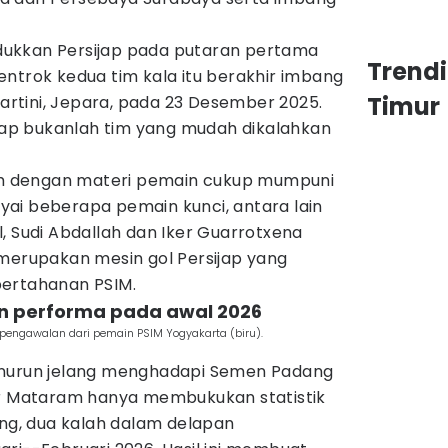
ukkan Persijap pada putaran pertama
Trend
ntrok kedua tim kala itu berakhir imbang
Timur
Kartini, Jepara, pada 23 Desember 2025.
ijap bukanlah tim yang mudah dikalahkan
tim dengan materi pemain cukup mumpuni
ai beberapa pemain kunci, antara lain
, Sudi Abdallah dan Iker Guarrotxena
 merupakan mesin gol Persijap yang
pertahanan PSIM.
an performa pada awal 2026
pengawalan dari pemain PSIM Yogyakarta (biru).
enurun jelang menghadapi Semen Padang
ar Mataram hanya membukukan statistik
ang, dua kalah dalam delapan