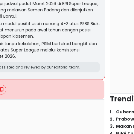
i jadwal padat Maret 2026 di BRI Super League,
ang melawan Semen Padang dan dilanjutkan
i Bantul.
odal positif usai menang 4-2 atas PSBS Biak,
t menurun pada awal tahun dengan posisi
elapan klasemen.
r tanpa kekalahan, PSIM bertekad bangkit dan
atas Super League melalui konsistensi
t 2026.
ssisted and reviewed by our editorial team.
Trendi
1
.
Gubern
2
.
Prabow
3
.
Makan B
4
.
Nilai T