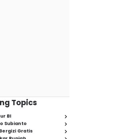
ng Topics
ur BI
o Subianto
ergizi Gratis
ukar Rupiah