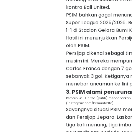
kontra Bali United.
PSIM bahkan gagal menund
Super League 2025/2026. Be
1-1 di Stadion Gelora Bumi 
Hasil ini menunjukkan Pers
oleh PSIM.
Persijap dikenal sebagai 
musim ini. Mereka mempuny
Carlos Franca dengan 7 gol
sebanyak 3 gol. Ketiganya
menebar ancaman ke lini 
3. PSIM alami penurun
Pemain Bali United (putih) mendapatkan 
(Instagram.com/baliunitedfc)
Sayangnya situasi PSIM m
dan Persijap Jepara. Lask
tiga kali menang, tiga imb