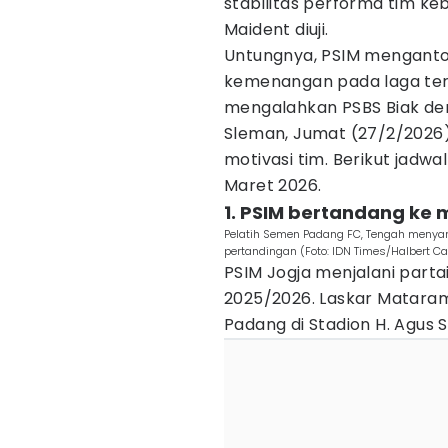
stabilitas performa tim k
Maident diuji.
Untungnya, PSIM menganton
kemenangan pada laga tera
mengalahkan PSBS Biak den
Sleman, Jumat (27/2/2026)
motivasi tim. Berikut jadw
Maret 2026.
1. PSIM bertandang ke
Pelatih Semen Padang FC, Tengah menya
pertandingan (Foto: IDN Times/Halbert C
PSIM Jogja menjalani part
2025/2026. Laskar Matara
Padang di Stadion H. Agus 