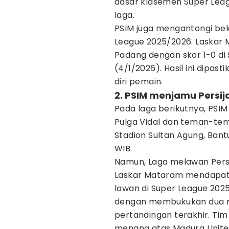
dasar klasemen Super Lea
laga.
PSIM juga mengantongi be
League 2025/2026. Laskar
Padang dengan skor 1-0 di 
(4/1/2026). Hasil ini dipa
diri pemain.
2. PSIM menjamu Persij
Pada laga berikutnya, PSIM
Pulga Vidal dan teman-tem
Stadion Sultan Agung, Bantu
WIB.
Namun, Laga melawan Persij
Laskar Mataram mendapat 
lawan di Super League 2025
dengan membukukan dua m
pertandingan terakhir. Ti
menang atas Madura Unite