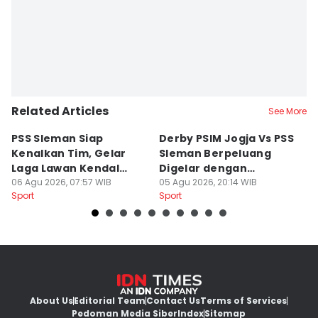
Related Articles
See More
PSS Sleman Siap
Derby PSIM Jogja Vs PSS
Tr
Kenalkan Tim, Gelar
Sleman Berpeluang
O
Laga Lawan Kendal
Digelar dengan
d
Tornado FC
06 Agu 2026, 07:57 WIB
Penonton
05 Agu 2026, 20:14 WIB
M
03
Sport
Sport
Sp
About Us
Editorial Team
Contact Us
Terms of Services
Pedoman Media Siber
Index
Sitemap