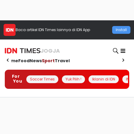
Baca artikel
IDN Times
lainnya di IDN App
Install
JOGJA
Home
Food
News
Sport
Travel
For
Soccer Times
Yuk Pilih !
Iklanin di IDN
INSI
You