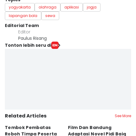
yogyakarta
olahraga
aplikasi
jogja
lapangan bola
sewa
Editorial Team
Editor
Paulus Risang
Tonton lebih seru di
Related Articles
See More
Tembok Pembatas
Film Dan Bandung
P
Roboh Timpa Peserta
Adaptasi Novel Pidi Baiq
W