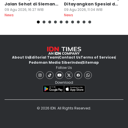
Jalan Sehat di Sleman,
Ditayangkan Spesial di
D
10 Orang Luka
09 Agu 2026, 16:27 WIB
Jogja
09 Agu 2026, 11:04 WIB
09
News
News
Ne
About Us
Editorial Team
Contact Us
Terms of Services
Pedoman Media Siber
Index
Sitemap
Follow Us
Download
© 2026 IDN. All Rights Reserved.