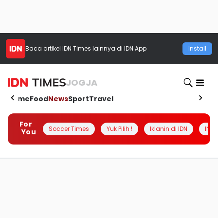
Baca artikel
IDN Times
lainnya di IDN App
Install
JOGJA
Home
Food
News
Sport
Travel
For
Soccer Times
Yuk Pilih !
Iklanin di IDN
INSI
You