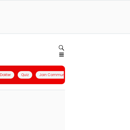
l Dokter
Quiz
Join Community