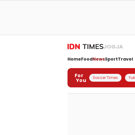
JOGJA
Home
Food
News
Sport
Travel
For
Soccer Times
Yuk 
You