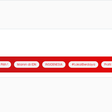
Pilih !
Iklanin di IDN
INSIDENESIA
#LokalBerdaya
Profi