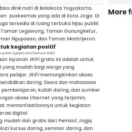
a bisa dinikmati di Balaikota Yogyakarta,
More 
dan puskesmas yang ada di Kota Jogja. Di
uga tersedia di ruang terbuka hijau publik
, Taman Legawong, Taman Gunungketur,
man Ngupasan, dan Taman Mantrijeron.
tuk kegiatan positif
ea publik (pexels.com/Samson Katt)
iaan layanan
WiFi
gratis ini adalah untuk
t yang mudah bagi warga yang
ra pelajar.
WiFi
memungkinkan akses
endidikan daring. Siswa dan mahasiswa
 pembelajaran, kuliah daring, dan sumber
engan akses internet yang terjamin,
pat memanfaatkannya untuk kegiatan
rasi digital.
g mudah dan gratis dari Pemkot Jogja,
uti kursus daring, seminar daring, dan