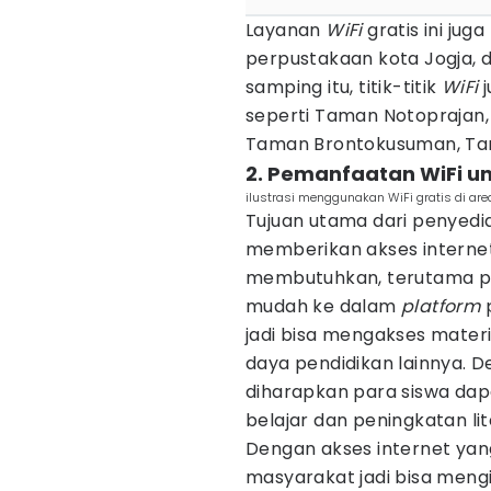
Layanan
WiFi
gratis ini jug
perpustakaan kota Jogja, 
samping itu, titik-titik
WiFi
j
seperti Taman Notoprajan
Taman Brontokusuman, Ta
2. Pemanfaatan WiFi un
ilustrasi menggunakan WiFi gratis di ar
Tujuan utama dari penyed
memberikan akses interne
membutuhkan, terutama pa
mudah ke dalam
platform
p
jadi bisa mengakses materi
daya pendidikan lainnya. D
diharapkan para siswa da
belajar dan peningkatan lite
Dengan akses internet yan
masyarakat jadi bisa mengik