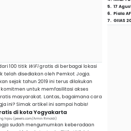
5
.
17 Agus
6
.
Piala A
7
.
GIIAS 2
ri 100 titik
WiFi
gratis di berbagai lokasi
ik telah disediakan oleh Pemkot Jogja.
n sejak tahun 2019 ini terus dilakukan
 komitmen untuk memfasilitasi akses
ratis masyarakat. Lantas, bagaimana cara
ja ini? Simak artikel ini sampai habis!
gratis di kota Yogyakarta
ng hijau (pexels.com/Armin Rimoldi)
 Jogja sudah mengumumkan keberadaan