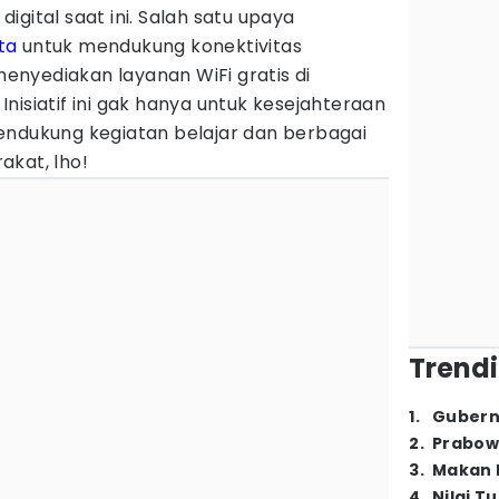
 digital saat ini. Salah satu upaya
ta
untuk mendukung konektivitas
nyediakan layanan WiFi gratis di
. Inisiatif ini gak hanya untuk kesejahteraan
endukung kegiatan belajar dan berbagai
akat, lho!
Trendi
1
.
Gubern
2
.
Prabow
3
.
Makan B
4
.
Nilai T