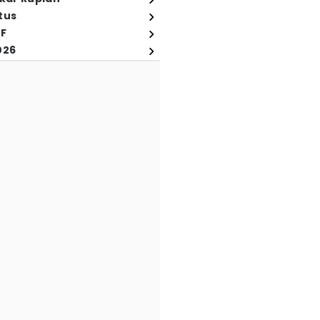
tus
FF
026