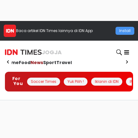
Baca artikel
IDN Times
lainnya di IDN App
Install
JOGJA
Home
Food
News
Sport
Travel
For
Soccer Times
Yuk Pilih !
Iklanin di IDN
INSI
You