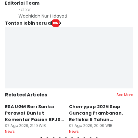
Editorial Team
Editor
Wachidah Nur Hidayati
Tonton lebih seru di
Related Articles
See More
RSA UGM Beri Sanksi
Cherrypop 2026 Siap
K
Perawat Buntut
Guncang Prambanan,
K
Komentar Pasien BPJS
Refleksi 5 Tahun
B
di Medsos
07 Agu 2026, 21:19 WIB
Perjalanan
07 Agu 2026, 20:09 WIB
J
07
News
News
Ne