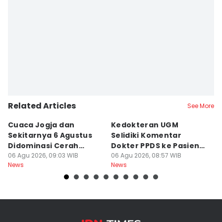
Related Articles
See More
Cuaca Jogja dan
Kedokteran UGM
R
Sekitarnya 6 Agustus
Selidiki Komentar
Tr
Didominasi Cerah
Dokter PPDS ke Pasien
P
Berawan
06 Agu 2026, 09:03 WIB
BPJS di Medsos
06 Agu 2026, 08:57 WIB
P
05
News
News
Ne