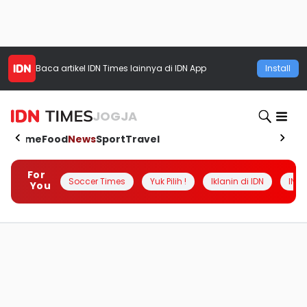
Baca artikel
IDN Times
lainnya di IDN App
Install
JOGJA
Home
Food
News
Sport
Travel
For
Soccer Times
Yuk Pilih !
Iklanin di IDN
INSI
You