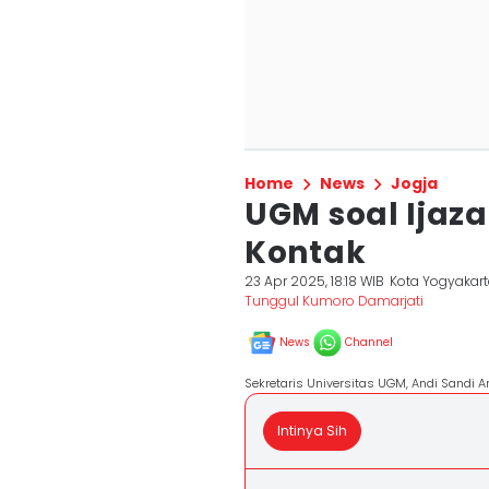
Home
News
Jogja
UGM soal Ijaza
Kontak
23 Apr 2025, 18:18 WIB
Kota Yogyakar
Tunggul Kumoro Damarjati
News
Channel
Sekretaris Universitas UGM, Andi Sandi A
Intinya Sih