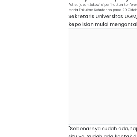
Potret Ijazah Jokowi diperlihatkan konfer
Mada Fakultas Kehutanan pada 20 Oktob
Sekretaris Universitas UGM
kepolisian mulai mengonta
"Sebenarnya sudah ada, tap
situ ya. Sudah ada kontak 