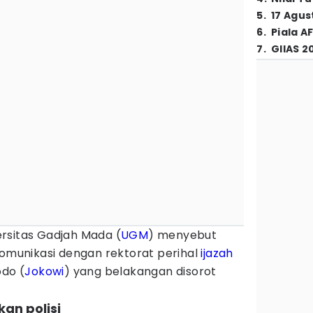
5
.
17 Agus
6
.
Piala A
7
.
GIIAS 2
ersitas Gadjah Mada (
UGM
) menyebut
komunikasi dengan rektorat perihal
ijazah
odo (
Jokowi
) yang belakangan disorot
kan polisi