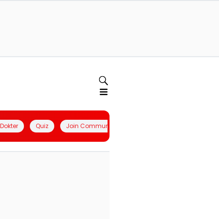
l Dokter
Quiz
Join Community