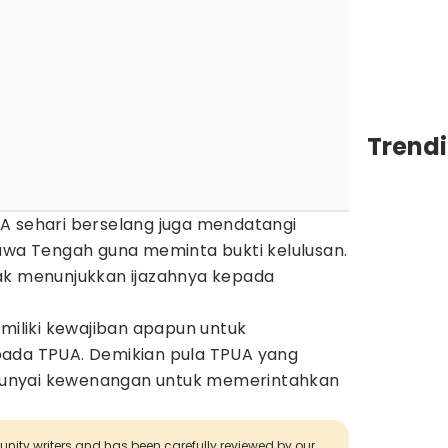
Trend
A sehari berselang juga mendatangi
Jawa Tengah guna meminta bukti kelulusan.
ak menunjukkan ijazahnya kepada
emiliki kewajiban apapun untuk
pada TPUA. Demikian pula TPUA yang
unyai kewenangan untuk memerintahkan
munity writers and has been carefully reviewed by our