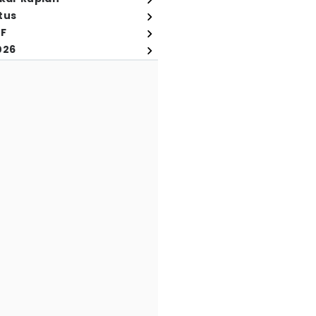
tus
FF
026