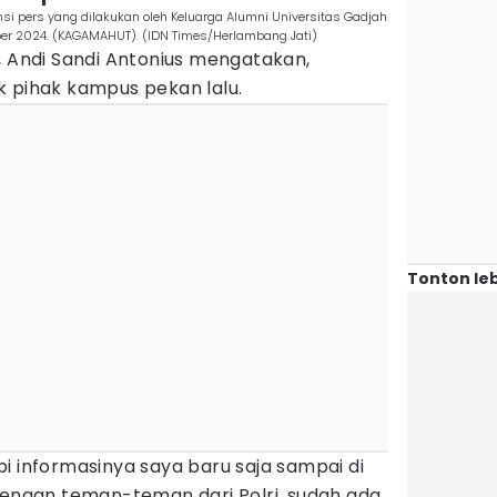
ensi pers yang dilakukan oleh Keluarga Alumni Universitas Gadjah
er 2024. (KAGAMAHUT). (IDN Times/Herlambang Jati)
, Andi Sandi Antonius mengatakan,
k pihak kampus pekan lalu.
Tonton leb
i informasinya saya baru saja sampai di
dengan teman-teman dari Polri, sudah ada.