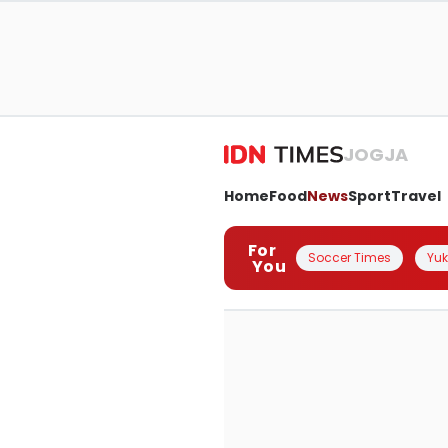
JOGJA
Home
Food
News
Sport
Travel
For
Soccer Times
Yuk 
You