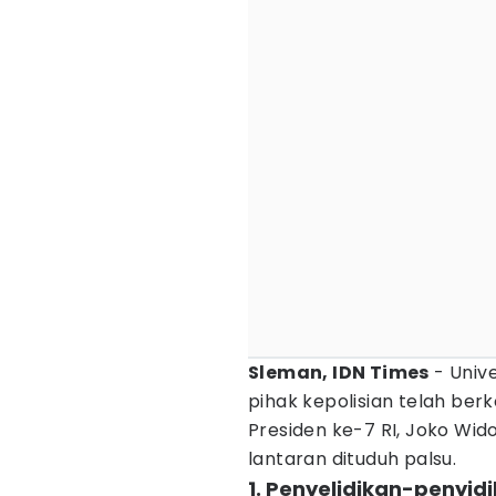
Sleman, IDN Times
- Univ
pihak kepolisian telah ber
Presiden ke-7 RI, Joko Wid
lantaran dituduh palsu.
1. Penyelidikan-penyidi