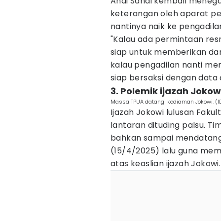
Andi Sandi kembali menegas
keterangan oleh aparat pe
nantinya naik ke pengadila
"Kalau ada permintaan re
siap untuk memberikan dan
kalau pengadilan nanti me
siap bersaksi dengan data d
3. Polemik ijazah Jokow
Massa TPUA datangi kediaman Jokowi. (I
Ijazah Jokowi lulusan Fak
lantaran dituding palsu. T
bahkan sampai mendatangi
(15/4/2025) lalu guna mem
atas keaslian ijazah Jokowi.