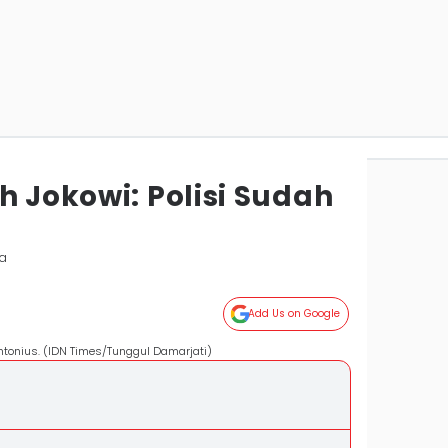
h Jokowi: Polisi Sudah
ta
Add Us on Google
ntonius. (IDN Times/Tunggul Damarjati)