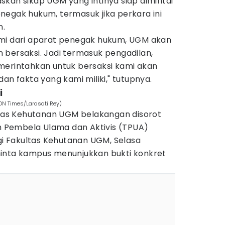
kan sikap UGM yang intinya siap dimintai
negak hukum, termasuk jika perkara ini
n.
smi dari aparat penegak hukum, UGM akan
 bersaksi. Jadi termasuk pengadilan,
merintahkan untuk bersaksi kami akan
an fakta yang kami miliki," tutupnya.
i
DN Times/Larasati Rey)
ultas Kehutanan UGM belakangan disorot
im Pembela Ulama dan Aktivis (TPUA)
 Fakultas Kehutanan UGM, Selasa
inta kampus menunjukkan bukti konkret