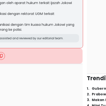
gan oleh aparat hukum terkait ijazah Jokowi
kasi dengan rektorat UGM terkait
nikasi dengan tim kuasa hukum Jokowi yang
ng ke polisi.
ssisted and reviewed by our editorial team.
Trendi
1
.
Gubern
2
.
Prabow
3
.
Makan B
4
.
Nilai T