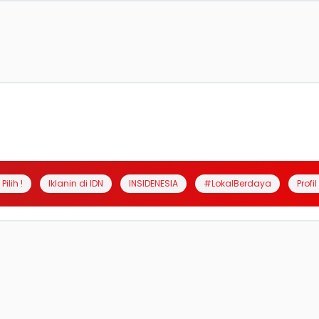
Pilih !
Iklanin di IDN
INSIDENESIA
#LokalBerdaya
Profi