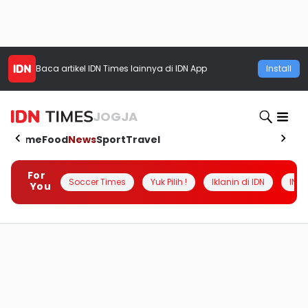
Baca artikel
IDN Times
lainnya di IDN App
Install
JOGJA
Home
Food
News
Sport
Travel
For
Soccer Times
Yuk Pilih !
Iklanin di IDN
INSI
You