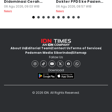
Didominasi Cerah
Dokter PPDS ke Pasien
P
Berawan
06 Agu 2026, 09:03 WIB
BPJS di Medsos
06 Agu 2026, 08:57 WIB
P
05
News
News
Ne
About Us
Editorial Team
Contact Us
Terms of Services
Pedoman Media Siber
Index
Sitemap
Follow Us
Download
© 2026 IDN. All Rights Reserved.