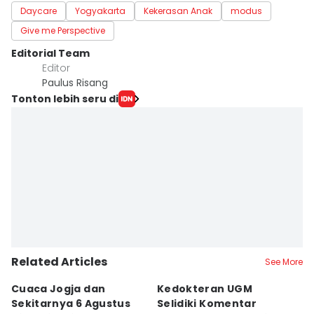
Daycare
Yogyakarta
Kekerasan Anak
modus
Give me Perspective
Editorial Team
Editor
Paulus Risang
Tonton lebih seru di
Related Articles
See More
Cuaca Jogja dan
Kedokteran UGM
R
Sekitarnya 6 Agustus
Selidiki Komentar
Tr