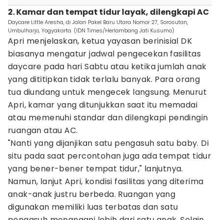
2. Kamar dan tempat tidur layak, dilengkapi AC
Daycare Little Aresha, di Jalan Pakel Baru Utara Nomor 27, Sorosutan,
Umbulharjo, Yogyakarta. (IDN Times/Herlambang Jati Kusumo)
Apri menjelaskan, ketua yayasan berinisial DK
biasanya mengatur jadwal pengecekan fasilitas
daycare pada hari Sabtu atau ketika jumlah anak
yang dititipkan tidak terlalu banyak. Para orang
tua diundang untuk mengecek langsung. Menurut
Apri, kamar yang ditunjukkan saat itu memadai
atau memenuhi standar dan dilengkapi pendingin
ruangan atau AC.
"Nanti yang dijanjikan satu pengasuh satu baby. Di
situ pada saat percontohan juga ada tempat tidur
yang bener-bener tempat tidur," lanjutnya.
Namun, lanjut Apri, kondisi fasilitas yang diterima
anak-anak justru berbeda. Ruangan yang
digunakan memiliki luas terbatas dan satu
pengasuh menangani lebih dari satu anak. Selain