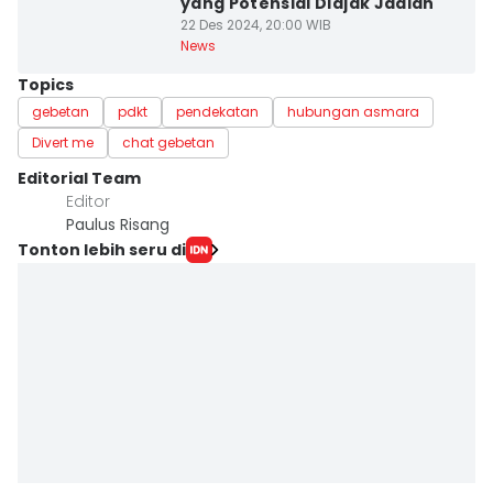
yang Potensial Diajak Jadian
22 Des 2024, 20:00 WIB
News
Topics
gebetan
pdkt
pendekatan
hubungan asmara
Divert me
chat gebetan
Editorial Team
Editor
Paulus Risang
Tonton lebih seru di