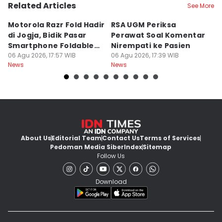
Related Articles
See More
Motorola Razr Fold Hadir
RSA UGM Periksa
A
di Jogja, Bidik Pasar
Perawat Soal Komentar
L
Smartphone Foldable
Nirempati ke Pasien
P
Premium
06 Agu 2026, 17:57 WIB
06 Agu 2026, 17:39 WIB
E
06
News
News
Ne
About Us
Editorial Team
Contact Us
Terms of Services
Pedoman Media Siber
Index
Sitemap
Follow Us
Download