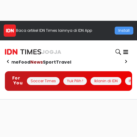
Baca artikel
IDN Times
lainnya di IDN App
Install
JOGJA
Home
Food
News
Sport
Travel
For
Soccer Times
Yuk Pilih !
Iklanin di IDN
INSI
You