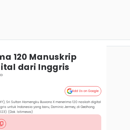
ima 120 Manuskrip
tal dari Inggris
ta
Add Us on Google
IY), Sri Sultan Hamengku Buwono X menerima 120 naskah digital
gris untuk Indonesia yang baru, Dominic Jermey, di Gedhong
023). (Dok. Istimewa)