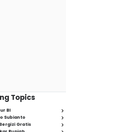
ng Topics
ur BI
o Subianto
ergizi Gratis
ukar Rupiah