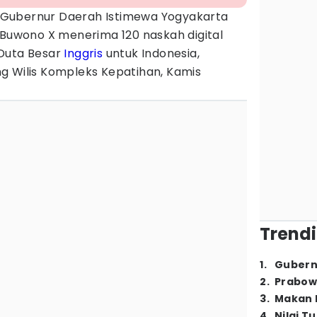
Gubernur Daerah Istimewa Yogyakarta
uwono X menerima 120 naskah digital
 Duta Besar
Inggris
untuk Indonesia,
g Wilis Kompleks Kepatihan, Kamis
Trendi
1
.
Gubern
2
.
Prabow
3
.
Makan B
4
.
Nilai T