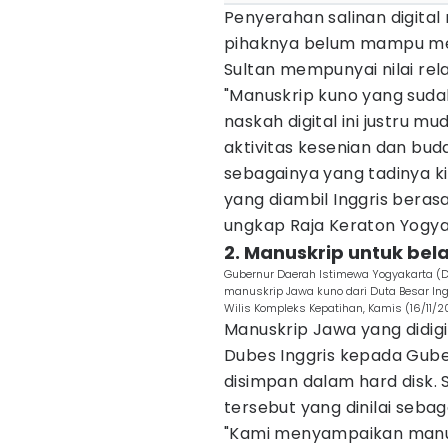
Penyerahan salinan digital 
pihaknya belum mampu mera
Sultan mempunyai nilai rela
"Manuskrip kuno yang suda
naskah digital ini justru m
aktivitas kesenian dan bu
sebagainya yang tadinya ki
yang diambil Inggris beras
ungkap Raja Keraton Yogyak
2. Manuskrip untuk bel
Gubernur Daerah Istimewa Yogyakarta (D
manuskrip Jawa kuno dari Duta Besar Ing
Wilis Kompleks Kepatihan, Kamis (16/11/2
Manuskrip Jawa yang didigita
Dubes Inggris kepada Guber
disimpan dalam hard disk. 
tersebut yang dinilai sebag
"Kami menyampaikan manusk