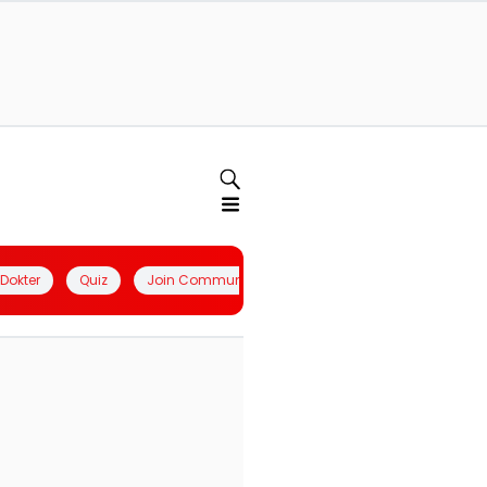
l Dokter
Quiz
Join Community