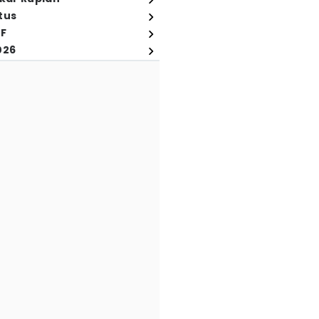
tus
FF
026