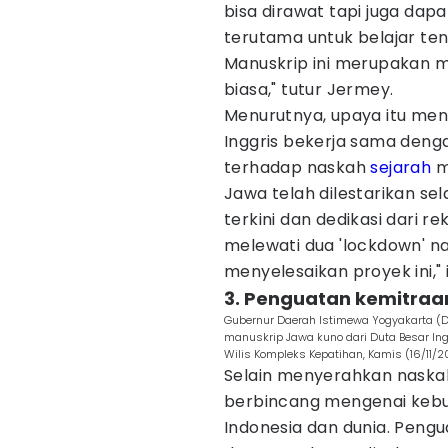
bisa dirawat tapi juga dap
terutama untuk belajar te
Manuskrip ini merupakan m
biasa," tutur Jermey.
Menurutnya, upaya itu me
Inggris bekerja sama den
terhadap naskah
sejarah
me
Jawa telah dilestarikan se
terkini dan dedikasi dari r
melewati dua 'lockdown' n
menyelesaikan proyek ini,"
3. Penguatan kemitraa
Gubernur Daerah Istimewa Yogyakarta (D
manuskrip Jawa kuno dari Duta Besar Ing
Wilis Kompleks Kepatihan, Kamis (16/11/2
Selain menyerahkan naskah
berbincang mengenai kebu
Indonesia dan dunia. Pengu