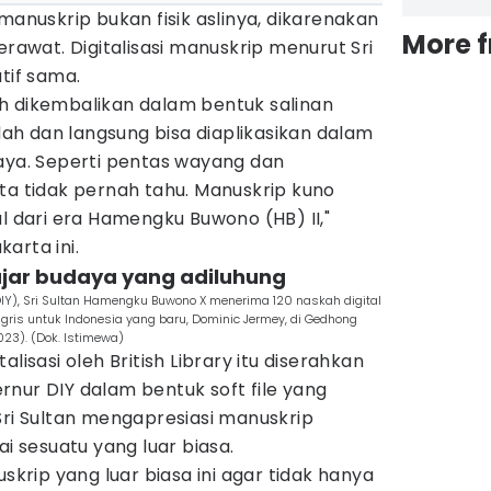
manuskrip bukan fisik aslinya, dikarenakan
More 
wat. Digitalisasi manuskrip menurut Sri
tif sama.
h dikembalikan dalam bentuk salinan
udah dan langsung bisa diaplikasikan dalam
daya. Seperti pentas wayang dan
ta tidak pernah tahu. Manuskrip kuno
al dari era Hamengku Buwono (HB) II,"
arta ini.
ajar budaya yang adiluhung
IY), Sri Sultan Hamengku Buwono X menerima 120 naskah digital
gris untuk Indonesia yang baru, Dominic Jermey, di Gedhong
023). (Dok. Istimewa)
lisasi oleh British Library itu diserahkan
nur DIY dalam bentuk soft file yang
Sri Sultan mengapresiasi manuskrip
ai sesuatu yang luar biasa.
rip yang luar biasa ini agar tidak hanya