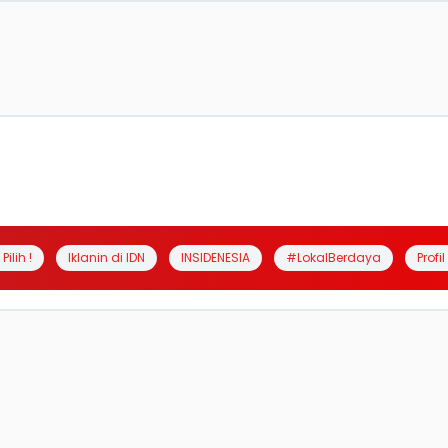
Pilih !
Iklanin di IDN
INSIDENESIA
#LokalBerdaya
Profi