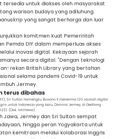
at tersedia untuk diakses oleh masyarakat
ntang warisan budaya yang adiluhung.
anuskrip yang sangat berharga dan luar
nunjukkan komitmen kuat Pemerintah
gan Pemda DIY dalam memperluas akses
lalui inovasi digital. Kekayaan sejarah
lamanya secara digital. "Dengan teknologi
ekan-rekan British Library yang bertahan
asional selama pandemi Covid-19 untuk
 imbuh Jermey.
n terus dibahas
IY), Sri Sultan Hamengku Buwono X menerima 120 naskah digital
gris untuk Indonesia yang baru, Dominic Jermey, di Gedhong
023). (Dok. Istimewa)
 Jawa, Jermey dan Sri Sultan sempat
dayaan, hingga peran Yogyakarta untuk
atan kemitraan melalui kolaborasi Inggris