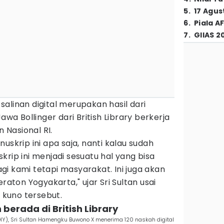
5
.
17 Agus
6
.
Piala A
7
.
GIIAS 2
alinan digital merupakan hasil dari
awa Bollinger dari British Library berkerja
 Nasional RI.
uskrip ini apa saja, nanti kalau sudah
krip ini menjadi sesuatu hal yang bisa
i kami tetapi masyarakat. Ini juga akan
raton Yogyakarta," ujar Sri Sultan usai
kuno tersebut.
 berada di British Library
IY), Sri Sultan Hamengku Buwono X menerima 120 naskah digital