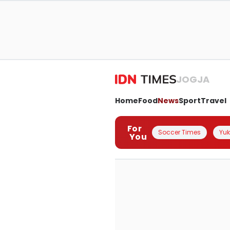
JOGJA
Home
Food
News
Sport
Travel
For
Soccer Times
Yuk 
You