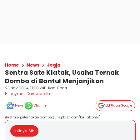
Home
News
Jogja
Sentra Sate Klatak, Usaha Ternak
Domba di Bantul Menjanjikan
23 Nov 2024, 17:00 WIB
Kab. Bantul
Hironymus Daruwaskita
News
Channel
Add Us on Google
ilustrasi peternakan domba (unsplash.com/kikifalconer)
Intinya Sih