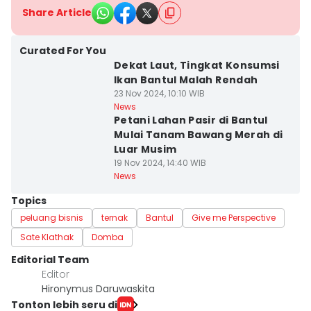
Share Article
Curated For You
Dekat Laut, Tingkat Konsumsi
Ikan Bantul Malah Rendah
23 Nov 2024, 10:10 WIB
News
Petani Lahan Pasir di Bantul
Mulai Tanam Bawang Merah di
Luar Musim
19 Nov 2024, 14:40 WIB
News
Topics
peluang bisnis
ternak
Bantul
Give me Perspective
Sate Klathak
Domba
Editorial Team
Editor
Hironymus Daruwaskita
Tonton lebih seru di