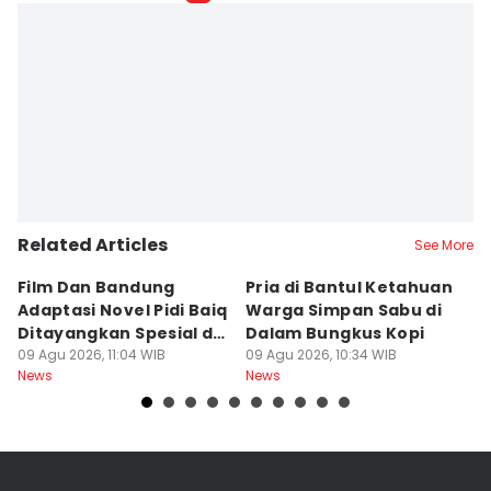
Related Articles
See More
Film Dan Bandung
Pria di Bantul Ketahuan
J
Adaptasi Novel Pidi Baiq
Warga Simpan Sabu di
P
Ditayangkan Spesial di
Dalam Bungkus Kopi
H
Jogja
09 Agu 2026, 11:04 WIB
09 Agu 2026, 10:34 WIB
I
09
News
News
Ne