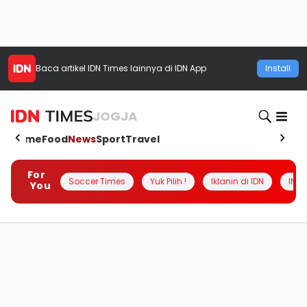
Baca artikel
IDN Times
lainnya di IDN App
Install
JOGJA
Home
Food
News
Sport
Travel
For
Soccer Times
Yuk Pilih !
Iklanin di IDN
INSI
You