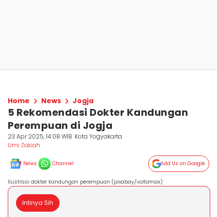
Home
News
Jogja
5 Rekomendasi Dokter Kandungan
Perempuan di Jogja
23 Apr 2025, 14:08 WIB
Kota Yogyakarta
Umi Zakiah
News
Channel
Add Us on Google
Ilustrasi dokter kandungan perempuan (pixabay/voltamax)
Intinya Sih