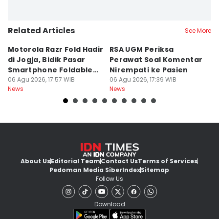
Related Articles
See More
Motorola Razr Fold Hadir
RSA UGM Periksa
A
di Jogja, Bidik Pasar
Perawat Soal Komentar
L
Smartphone Foldable
Nirempati ke Pasien
P
Premium
06 Agu 2026, 17:57 WIB
06 Agu 2026, 17:39 WIB
E
06
News
News
Ne
About Us
Editorial Team
Contact Us
Terms of Services
Pedoman Media Siber
Index
Sitemap
Follow Us
Download