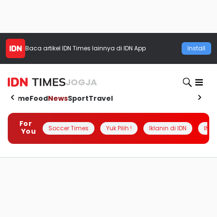
Baca artikel
IDN Times
lainnya di IDN App
Install
JOGJA
Home
Food
News
Sport
Travel
For
Soccer Times
Yuk Pilih !
Iklanin di IDN
INSI
You