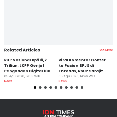
Related Articles
See More
RUP Nasional Rp918,2
Viral Komentar Dokter
P
Triliun, LKPP Genjot
ke Pasien BPJS di
P
Pengadaan Digital 100
Threads, RSUP Sardjito
P
Persen
05 Agu 2026, 19:53 WIB
Klarifikasi
05 Agu 2026, 14:46 WIB
A
05
News
News
Ne