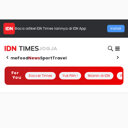
Baca artikel
IDN Times
lainnya di IDN App
Install
JOGJA
Home
Food
News
Sport
Travel
For
Soccer Times
Yuk Pilih !
Iklanin di IDN
INSI
You