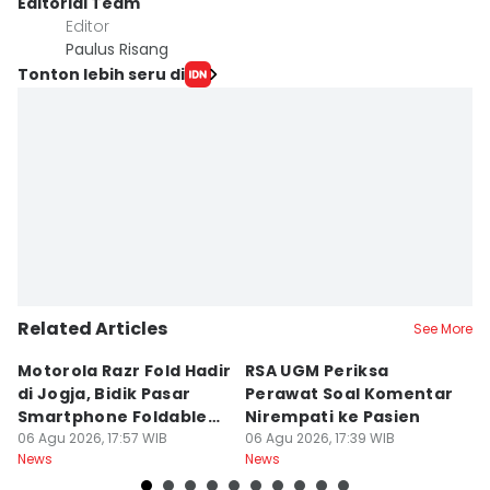
Editorial Team
Editor
Paulus Risang
Tonton lebih seru di
Related Articles
See More
Motorola Razr Fold Hadir
RSA UGM Periksa
A
di Jogja, Bidik Pasar
Perawat Soal Komentar
L
Smartphone Foldable
Nirempati ke Pasien
P
Premium
06 Agu 2026, 17:57 WIB
06 Agu 2026, 17:39 WIB
E
06
News
News
Ne