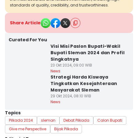
standards of quality, credibility, and trustworthiness.
Share Article
Curated For You
Visi Misi Paslon Bupati-Wakil
Bupati Sleman 2024 dan Profil
Singkatnya
23 Okt 2024, 09:00 WIB
News
Strategi Harda Kiswaya
Tingkatkan Kesejahteraan
Masyarakat Sleman
29 Okt 2024, 08:10 WIB
News
Topics
Pilkada 2024
sleman
Debat Pilkada
Calon Bupati
Give me Perspective
Bijak Pilkada