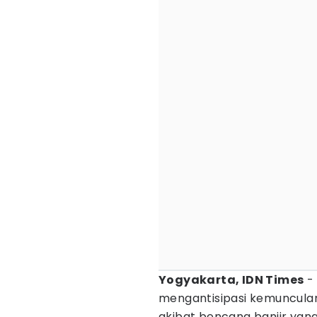
Yogyakarta, IDN Times
- 
mengantisipasi kemuncul
akibat bencana banjir ya