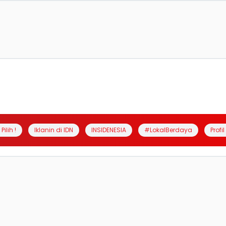
Pilih !
Iklanin di IDN
INSIDENESIA
#LokalBerdaya
Profi