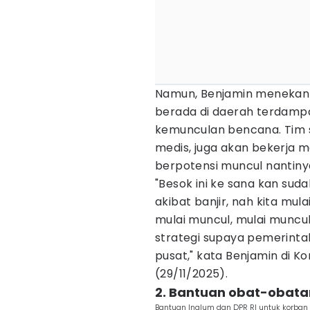
Namun, Benjamin menekanka
berada di daerah terdamp
kemunculan bencana. Tim s
medis, juga akan bekerja 
berpotensi muncul nantiny
"Besok ini ke sana kan sud
akibat banjir, nah kita mula
mulai muncul, mulai muncu
strategi supaya pemerinta
pusat," kata Benjamin di K
(29/11/2025).
2. Bantuan obat-obata
Bantuan Inalum dan DPR RI untuk korban 