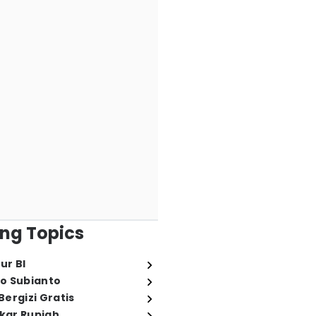
ng Topics
ur BI
o Subianto
ergizi Gratis
ukar Rupiah