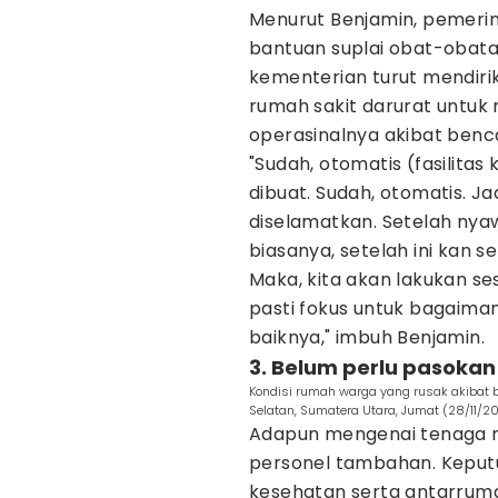
Menurut Benjamin, pemeri
bantuan suplai obat-obat
kementerian turut mendirik
rumah sakit darurat untuk
operasinalnya akibat benc
"Sudah, otomatis (fasilit
dibuat. Sudah, otomatis. J
diselamatkan. Setelah nya
biasanya, setelah ini kan 
Maka, kita akan lakukan s
pasti fokus untuk bagaima
baiknya," imbuh Benjamin.
3. Belum perlu pasoka
Kondisi rumah warga yang rusak akibat b
Selatan, Sumatera Utara, Jumat (28/11/
Adapun mengenai tenaga me
personel tambahan. Keputus
kesehatan serta antarrum