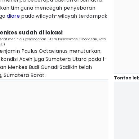
kan tim guna mencegah penyebaran
gga
diare
pada wilayah-wilayah terdampak
enkes sudah di lokasi
aat meninjau penanganan TBC di Puskesmas Cibodasari, Kota
ti)
Benjamin Paulus Octavianus menuturkan,
 kondisi Aceh juga Sumatera Utara pada 1-
n Menkes Budi Gunadi Sadikin telah
g, Sumatera Barat.
Tonton leb