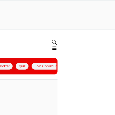
l Dokter
Quiz
Join Community