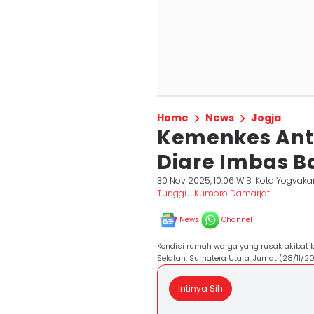
Home
News
Jogja
Kemenkes Anti
Diare Imbas B
30 Nov 2025, 10:06 WIB
Kota Yogyaka
Tunggul Kumoro Damarjati
News
Channel
Kondisi rumah warga yang rusak akibat b
Selatan, Sumatera Utara, Jumat (28/11/
Intinya Sih