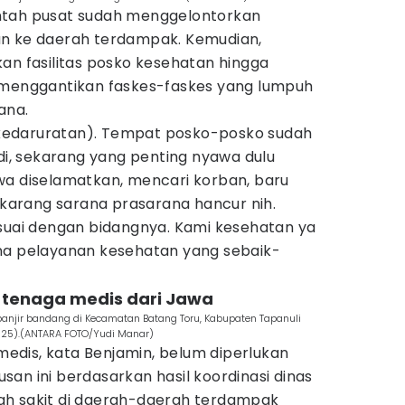
ntah pusat sudah menggelontorkan
an ke daerah terdampak. Kemudian,
an fasilitas posko kesehatan hingga
 menggantikan faskes-faskes yang lumpuh
ana.
as kedaruratan). Tempat posko-posko sudah
adi, sekarang yang penting nyawa dulu
wa diselamatkan, mencari korban, baru
sekarang sarana prasarana hancur nih.
esuai dengan bidangnya. Kami kesehatan ya
na pelayanan kesehatan yang sebaik-
n tenaga medis dari Jawa
anjir bandang di Kecamatan Batang Toru, Kabupaten Tapanuli
2025).(ANTARA FOTO/Yudi Manar)
dis, kata Benjamin, belum diperlukan
an ini berdasarkan hasil koordinasi dinas
ah sakit di daerah-daerah terdampak