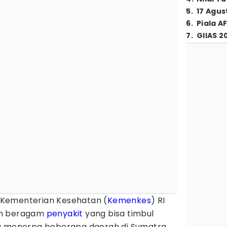
5
.
17 Agus
6
.
Piala A
7
.
GIIAS 2
Kementerian Kesehatan (
Kemenkes
) RI
an beragam
penyakit
yang bisa timbul
ng menerpa beberapa daerah di Sumatra.