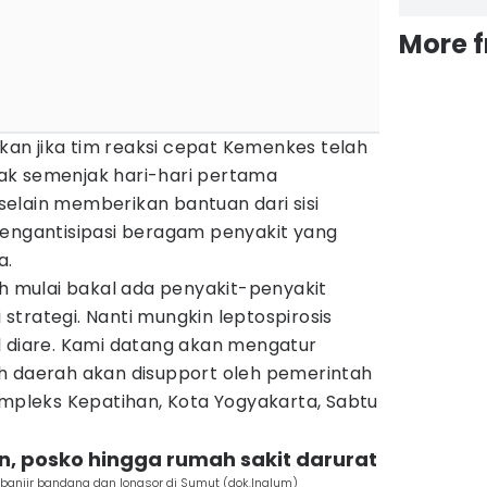
More 
n jika tim reaksi cepat Kemenkes telah
ak semenjak hari-hari pertama
elain memberikan bantuan dari sisi
mengantisipasi beragam penyakit yang
a.
ah mulai bakal ada penyakit-penyakit
i strategi. Nanti mungkin leptospirosis
l diare. Kami datang akan mengatur
h daerah akan disupport oleh pemerintah
ompleks Kepatihan, Kota Yogyakarta, Sabtu
n, posko hingga rumah sakit darurat
banjir bandang dan longsor di Sumut (dok.Inalum)