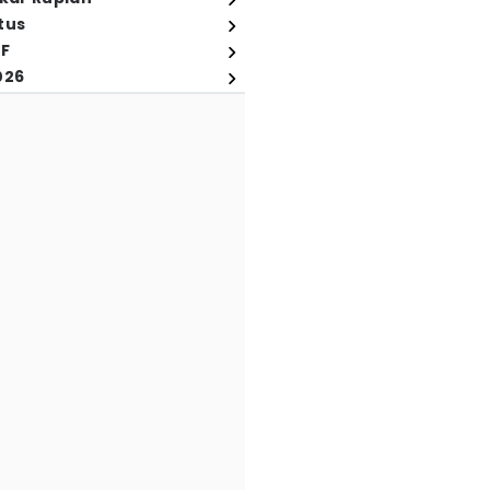
tus
FF
026