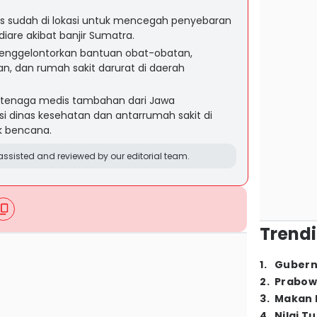
s sudah di lokasi untuk mencegah penyebaran
diare akibat banjir Sumatra.
enggelontorkan bantuan obat-obatan,
n, dan rumah sakit darurat di daerah
 tenaga medis tambahan dari Jawa
si dinas kesehatan dan antarrumah sakit di
 bencana.
ssisted and reviewed by our editorial team.
Trendi
1
.
Gubern
2
.
Prabow
3
.
Makan B
4
.
Nilai T