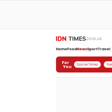
JOGJA
Home
Food
News
Sport
Travel
For
Soccer Times
Yuk 
You