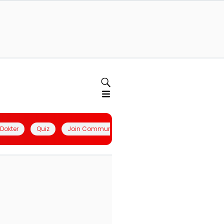
l Dokter
Quiz
Join Community