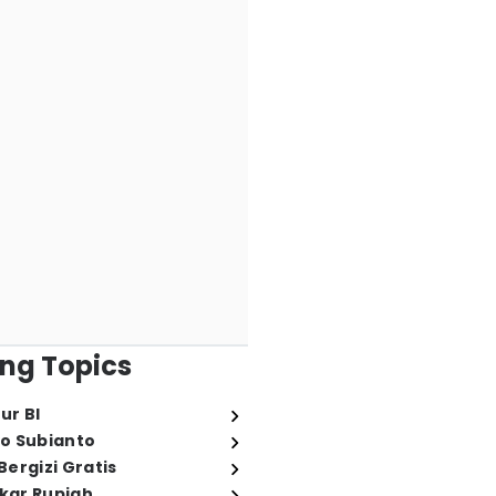
ng Topics
ur BI
o Subianto
ergizi Gratis
ukar Rupiah