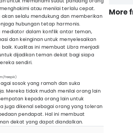
an untuk memahami sudut pandang orang
 menghakimi atau menilai terlalu cepat.
More 
ra akan selalu mendukung dan memberikan
enjaga hubungan tetap harmonis.
mediator dalam konflik antar teman,
si dan keinginan untuk menyelesaikan
aik. Kualitas ini membuat Libra menjadi
ntuk dijadikan teman dekat bagi siapa
ereka sendiri.
om/freepik)
ebagai sosok yang ramah dan suka
a. Mereka tidak mudah menilai orang lain
sempatan kepada orang lain untuk
ka juga dikenal sebagai orang yang toleran
bedaan pendapat. Hal ini membuat
man dekat yang dapat diandalkan.