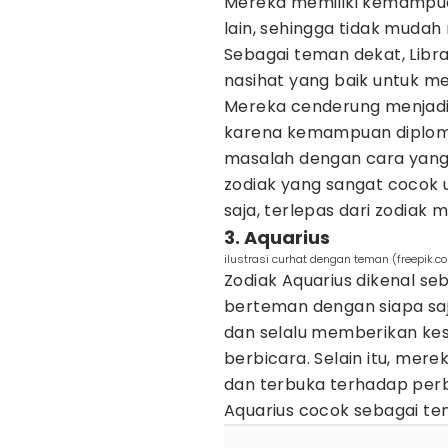
Mereka memiliki kemampu
lain, sehingga tidak mudah
Sebagai teman dekat, Lib
nasihat yang baik untuk m
Mereka cenderung menjadi 
karena kemampuan diploma
masalah dengan cara yang b
zodiak yang sangat cocok u
saja, terlepas dari zodiak m
3. Aquarius
ilustrasi curhat dengan teman (freepik.c
Zodiak Aquarius dikenal s
berteman dengan siapa saj
dan selalu memberikan ke
berbicara. Selain itu, mere
dan terbuka terhadap per
Aquarius cocok sebagai te