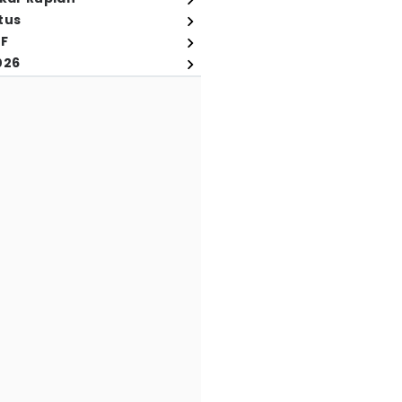
tus
FF
026