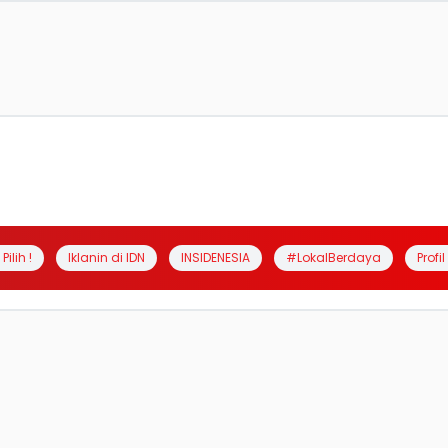
Pilih !
Iklanin di IDN
INSIDENESIA
#LokalBerdaya
Profi