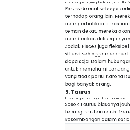
ilustrasi gosip (unsplash.com/Priscilla D
Pisces dikenal sebagai zo
terhadap orang lain. Merek
memperhatikan perasaan o
teman dekat, mereka akan
memberikan dukungan yan
Zodiak Pisces juga fleksib
situasi, sehingga membua
siapa saja. Dalam hubungan
untuk memahami pandangan
yang tidak perlu. Karena i
bagi banyak orang.
5. Taurus
Ilustrasi gosip sebagai kebutuhan sosia
Sosok Taurus biasanya jauh 
tenang dan harmonis. Mer
keseimbangan dalam setia