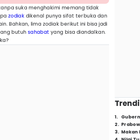
 tanpa suka menghakimi memang tidak
apa
zodiak
dikenal punya sifat terbuka dan
n. Bahkan, lima zodiak berikut ini bisa jadi
 yang butuh
sahabat
yang bisa diandalkan.
eka?
Trendi
1
.
Gubern
2
.
Prabow
3
.
Makan B
4
.
Nilai T