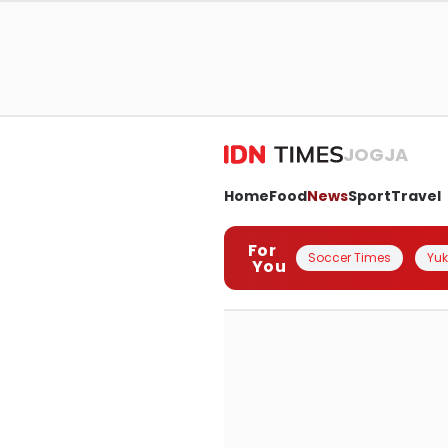
JOGJA
Home
Food
News
Sport
Travel
For
Soccer Times
Yuk 
You