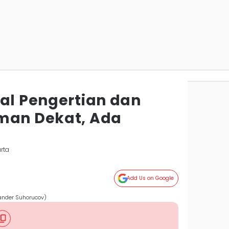
nal Pengertian dan
man Dekat, Ada
rta
Add Us on Google
xander Suhorucov)