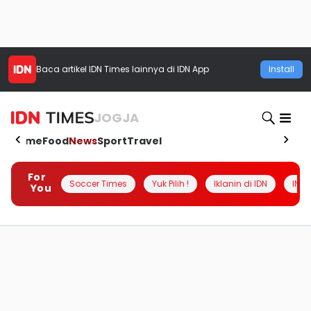
Baca artikel
IDN Times
lainnya di IDN App
Install
JOGJA
Home
Food
News
Sport
Travel
For
Soccer Times
Yuk Pilih !
Iklanin di IDN
INSI
You