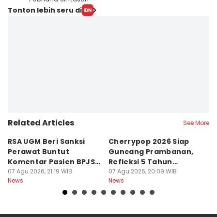
Tonton lebih seru di
Related Articles
See More
RSA UGM Beri Sanksi
Cherrypop 2026 Siap
K
Perawat Buntut
Guncang Prambanan,
K
Komentar Pasien BPJS
Refleksi 5 Tahun
B
di Medsos
07 Agu 2026, 21:19 WIB
Perjalanan
07 Agu 2026, 20:09 WIB
J
07
News
News
Ne