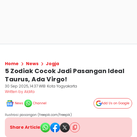
Home
News
Jogja
5 Zodiak Cocok Jadi Pasangan Ideal
Taurus, Ada Virgo!
30 Sep 2025, 14:37 WIB
Kota Yogyakarta
Written by Aldifa
News
Channel
Add Us on Google
Ilustrasi pasangan (freepik.com/freepik)
Share Article