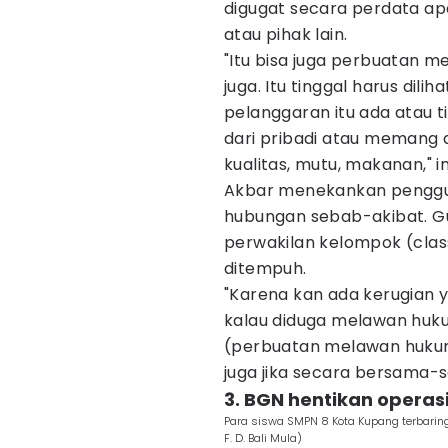
digugat secara perdata apa
atau pihak lain.
"Itu bisa juga perbuatan 
juga. Itu tinggal harus dil
pelanggaran itu ada atau ti
dari pribadi atau memang
kualitas, mutu, makanan," 
Akbar menekankan penggun
hubungan sebab-akibat. G
perwakilan kelompok (clas
ditempuh.
"Karena kan ada kerugian 
kalau diduga melawan huku
(perbuatan melawan hukum)
juga jika secara bersama-s
3. BGN hentikan opera
Para siswa SMPN 8 Kota Kupang terbaring
F. D. Bali Mula)