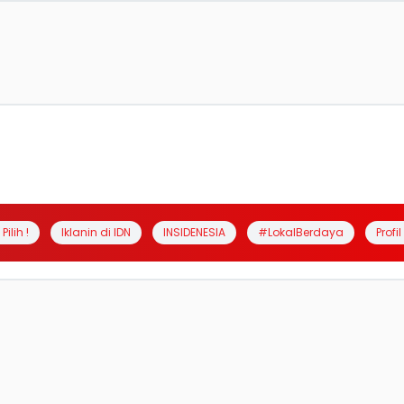
Pilih !
Iklanin di IDN
INSIDENESIA
#LokalBerdaya
Profi