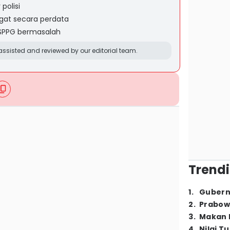
polisi
gat secara perdata
 SPPG bermasalah
ssisted and reviewed by our editorial team.
Trendi
1
.
Gubern
2
.
Prabow
3
.
Makan B
4
.
Nilai T