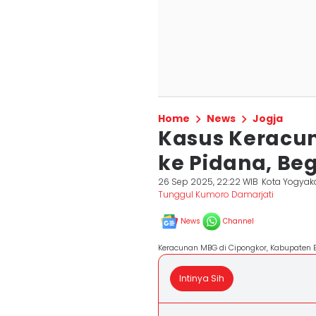
Home
News
Jogja
Kasus Keracu
ke Pidana, Be
26 Sep 2025, 22:22 WIB
Kota Yogyak
Tunggul Kumoro Damarjati
News
Channel
Keracunan MBG di Cipongkor, Kabupaten B
Intinya Sih