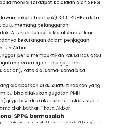
bila menilai terdapat kelalaian oleh SPPG
melawan hukum (merujuk) 1365 KUHPerdata
ihat dulu, memang pelanggaran-
dak. Apakah itu murni kesalahan di luar
 adanya kekurangan dalam penjagaan
imbuh Akbar.
ggat perlu membuktikan kausalitas atau
ugatan perorangan atau gugatan
s action), kata dia, sama-sama bisa
yang diakibatkan atau suatu tindakan yang
m itu bisa dilakukan gugatan PMH
, juga bisa dilakukan secara class action
ama diakibatkan," kata Akbar.
sional SPPG bermasalah
 di rumah sakit diduga akibat keracunan MBG. (IDN Times/Putra