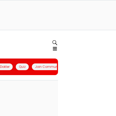
l Dokter
Quiz
Join Community