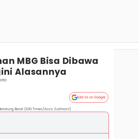
nan MBG Bisa Dibawa
gini Alasannya
arta
Add Us on Google
andung Barat (IDN Times/Azzis Zulkhairil)