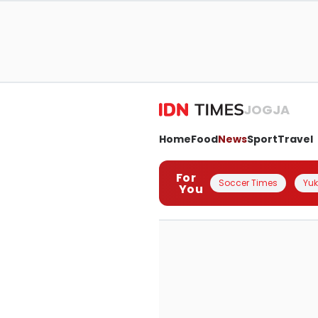
JOGJA
Home
Food
News
Sport
Travel
For
Soccer Times
Yuk 
You