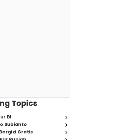
ng Topics
ur BI
o Subianto
ergizi Gratis
ukar Rupiah