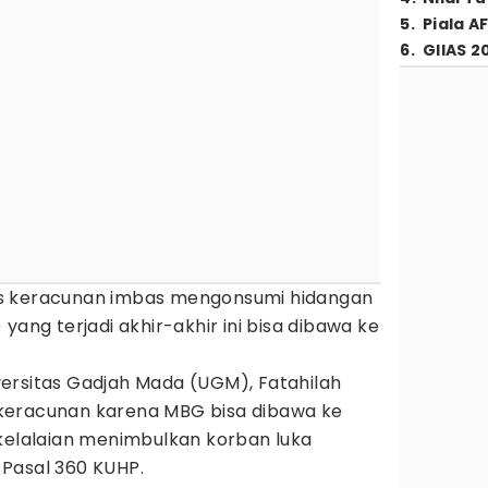
5
.
Piala A
6
.
GIIAS 2
s keracunan imbas mengonsumi hidangan
) yang terjadi akhir-akhir ini bisa dibawa ke
ersitas Gadjah Mada (UGM), Fatahilah
keracunan karena MBG bisa dibawa ke
 kelalaian menimbulkan korban luka
Pasal 360 KUHP.